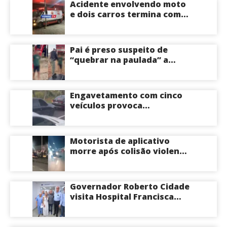
Acidente envolvendo moto
e dois carros termina com
motociclista morto na Zona
Centro-Sul de Manaus
Pai é preso suspeito de
“quebrar na paulada” a
própria filha de 17 anos
durante um ano em
Itacoatiara: “batia para
Engavetamento com cinco
corrigir e educar”; veja
veículos provoca
vídeo
congestionamento na
Avenida das Torres em
Manaus
Motorista de aplicativo
morre após colisão violenta
na Avenida do Turismo em
Manaus
Governador Roberto Cidade
visita Hospital Francisca
Mendes e conhece
tecnologia utilizada em
cirurgias cardíacas