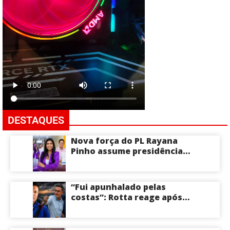
DESTAQUES
Nova força do PL Rayana
Pinho assume presidência
do PL Mulher
Empreendedora e desponta
como nome competitivo
“Fui apunhalado pelas
para a ALEAM
costas”: Rotta reage após
David Almeida declarar
apoio a Eduardo Braga para
o Senado pelo Amazonas;