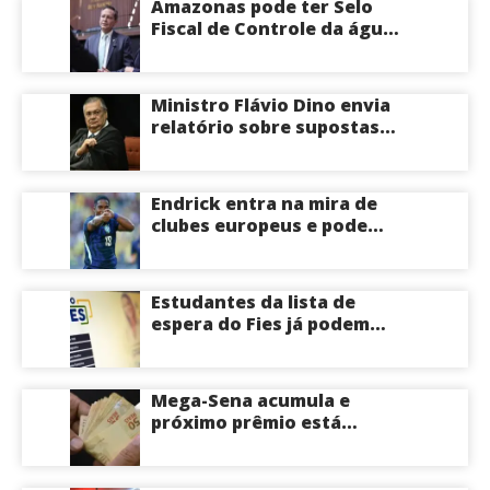
Amazonas pode ter Selo
veja
Fiscal de Controle da água
potável
Ministro Flávio Dino envia
relatório sobre supostas
irregularidades em
emendas pix
Endrick entra na mira de
clubes europeus e pode
deixar o Real Madrid
Estudantes da lista de
espera do Fies já podem
acompanhar convocações;
saiba mais
Mega-Sena acumula e
próximo prêmio está
estimado em R$ 165 milhões