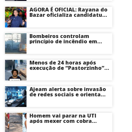
AGORA É OFICIAL: Rayana do
Bazar oficializa candidatura
a deputada estadual pelo PL
e é aposta feminina do
partido no Amazonas
Bombeiros controlam
princípio de incêndio em
estabelecimento na Avenida
Tancredo Neves em Manaus
Menos de 24 horas após
execução de “Pastorzinho”
em frente ao local centro
comercial volta a registrar
correria por causa de
incêndio; veja vídeo
Ajeam alerta sobre invasão
de redes sociais e orienta
público a não acessar links
Homem vai parar na UTI
após mexer com cobra
cascavel usando um pedaço
de pau; veja vídeo