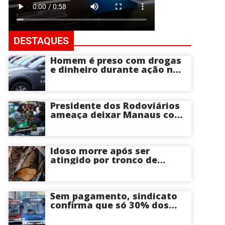
DESTAQUES
Homem é preso com drogas
e dinheiro durante ação na
Compensa em Manaus
Presidente dos Rodoviários
ameaça deixar Manaus com
apenas 30% dos ônibus
circulando na sexta-feira (7)
em plena reta eleitoral
Idoso morre após ser
atingido por tronco de
árvore na Zona Leste de
Manaus
Sem pagamento, sindicato
confirma que só 30% dos
ônibus devem circular na
sexta-feira em Manaus