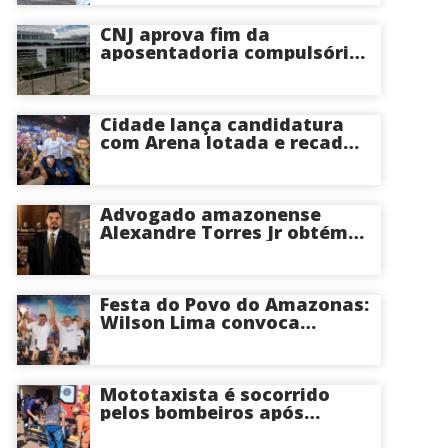
CNJ aprova fim da
aposentadoria compulsória
como punição máxima para
juízes
Cidade lança candidatura
com Arena lotada e recado
à oposição: “Vou responder
com trabalho”
Advogado amazonense
Alexandre Torres Jr obtém
êxito em sustentação oral e
conquista vitória em causa
milionária no TJSP
Festa do Povo do Amazonas:
Wilson Lima convoca
apoiadores para convenção
na Arena Amadeu Teixeira,
nesta terça
Mototaxista é socorrido
pelos bombeiros após
violento acidente causado