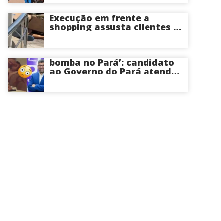
por motociclista que fazia
zigue-zague em
Manacapuru; veja vídeo
Execução em frente a
shopping assusta clientes e
mobiliza polícia em Manaus
bomba no Pará’: candidato
ao Governo do Pará atende
ligação da esposa durante
tr3epada com amante em
motel