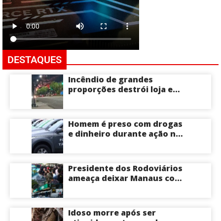
DESTAQUES
Incêndio de grandes
proporções destrói loja e
mobiliza bombeiros na Zona
Norte de Manaus
Homem é preso com drogas
e dinheiro durante ação na
Compensa em Manaus
Presidente dos Rodoviários
ameaça deixar Manaus com
apenas 30% dos ônibus
circulando na sexta-feira
(7) em plena reta eleitoral
Idoso morre após ser