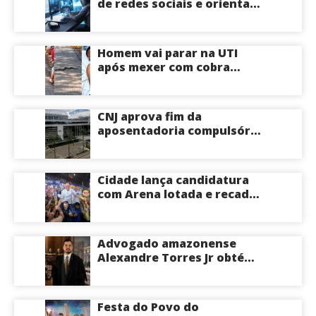
de redes sociais e orienta
público a não acessar links
Homem vai parar na UTI
após mexer com cobra
cascavel usando um pedaço
de pau; veja vídeo
CNJ aprova fim da
aposentadoria compulsória
como punição máxima para
juízes
Cidade lança candidatura
com Arena lotada e recado
à oposição: “Vou responder
com trabalho”
Advogado amazonense
Alexandre Torres Jr obtém
êxito em sustentação oral e
conquista vitória em causa
milionária no TJSP
Festa do Povo do