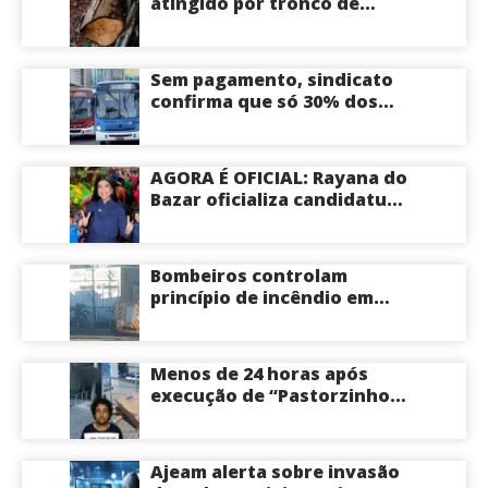
atingido por tronco de
árvore na Zona Leste de
Manaus
Sem pagamento, sindicato
confirma que só 30% dos
ônibus devem circular na
sexta-feira em Manaus
AGORA É OFICIAL: Rayana do
Bazar oficializa candidatura
a deputada estadual pelo PL
e é aposta feminina do
partido no Amazonas
Bombeiros controlam
princípio de incêndio em
estabelecimento na
Avenida Tancredo Neves
em Manaus
Menos de 24 horas após
execução de “Pastorzinho”
em frente ao local centro
comercial volta a registrar
correria por causa de
Ajeam alerta sobre invasão
incêndio; veja vídeo