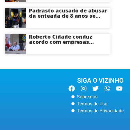
Ramal do Paricatuba; veja
Padrasto acusado de abusar
da enteada de 8 anos se
entrega na delegacia de
Iranduba; menina pode
perder o útero
Roberto Cidade conduz
acordo com empresas
médicas e garante repasse
de R$ 276 milhões
SIGA O VIZINHO
Sobre nós
Termos de Uso
Termos de Privacidade
POLÍTICA