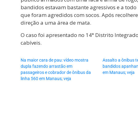
bandidos estavam bastante agressivos e a todo
que foram agredidos com socos. Após recolhere
direção a uma área de mata.
O caso foi apresentado no 14° Distrito Integrad
cabíveis.
Na maior cara de pau: vídeo mostra
Assalto a ônibus 
dupla fazendo arrastão em
bandidos apanhand
passageiros e cobrador de ônibus da
em Manaus; veja
linha 560 em Manaus; veja