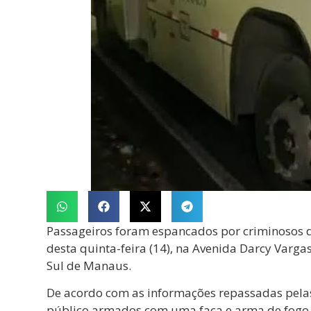
Passageiros foram espancados por criminosos du
desta quinta-feira (14), na Avenida Darcy Varga
Sul de Manaus.
De acordo com as informações repassadas pelas
público armados com uma faca e arma de fogo, 