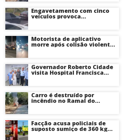
Itacoatiara: “batia para
corrigir e educar”; veja
Engavetamento com cinco
vídeo
veículos provoca
congestionamento na
Avenida das Torres em
Manaus
Motorista de aplicativo
morre após colisão violenta
na Avenida do Turismo em
Manaus
Governador Roberto Cidade
visita Hospital Francisca
Mendes e conhece
tecnologia utilizada em
cirurgias cardíacas
pediátricas
Carro é destruído por
incêndio no Ramal do
Brasileirinho em Manaus
Facção acusa policiais de
suposto sumiço de 360 kg
de skunk após tiroteio no