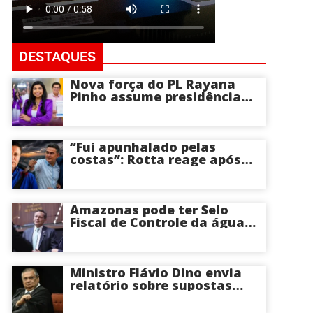
DESTAQUES
Nova força do PL Rayana
Pinho assume presidência
do PL Mulher
Empreendedora e desponta
como nome competitivo
para a ALEAM
“Fui apunhalado pelas
costas”: Rotta reage após
David Almeida declarar
apoio a Eduardo Braga para
o Senado pelo Amazonas;
veja
Amazonas pode ter Selo
Fiscal de Controle da água
potável
Ministro Flávio Dino envia
relatório sobre supostas
irregularidades em
emendas pix