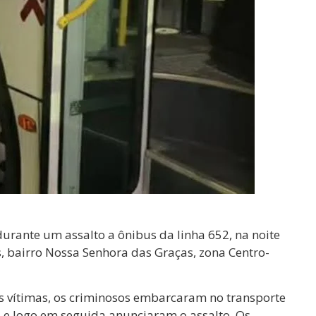
rante um assalto a ônibus da linha 652, na noite
s, bairro Nossa Senhora das Graças, zona Centro-
 vítimas, os criminosos embarcaram no transporte
e logo em seguida anunciaram o assalto. Os