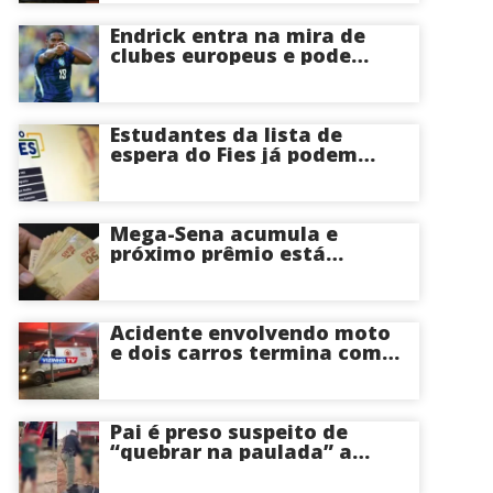
Endrick entra na mira de
clubes europeus e pode
deixar o Real Madrid
Estudantes da lista de
espera do Fies já podem
acompanhar convocações;
saiba mais
Mega-Sena acumula e
próximo prêmio está
estimado em R$ 165 milhões
Acidente envolvendo moto
e dois carros termina com
motociclista morto na Zona
Centro-Sul de Manaus
Pai é preso suspeito de
“quebrar na paulada” a
própria filha de 17 anos
durante um ano em