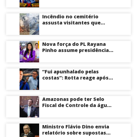
Governo do Amazonas,
aponta Poder360
Incêndio no cemitério
assusta visitantes que
faziam visita aos túmulos
em Manaus; veja vídeo
Nova força do PL Rayana
Pinho assume presidência
do PL Mulher
Empreendedora e desponta
como nome competitivo
“Fui apunhalado pelas
para a ALEAM
costas”: Rotta reage após
David Almeida declarar
apoio a Eduardo Braga para
o Senado pelo Amazonas;
Amazonas pode ter Selo
veja
Fiscal de Controle da água
potável
Ministro Flávio Dino envia
relatório sobre supostas