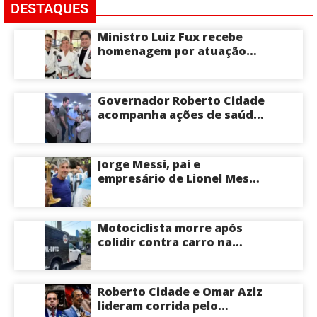
DESTAQUES
Ministro Luiz Fux recebe
homenagem por atuação
social por meio do Jiu-Jitsu
Governador Roberto Cidade
acompanha ações de saúde
voltadas a crianças e
idosos neste sábado
Jorge Messi, pai e
empresário de Lionel Messi,
morre aos 68 anos na
Argentina
Motociclista morre após
colidir contra carro na
Zona Centro-Sul de Manaus
Roberto Cidade e Omar Aziz
lideram corrida pelo