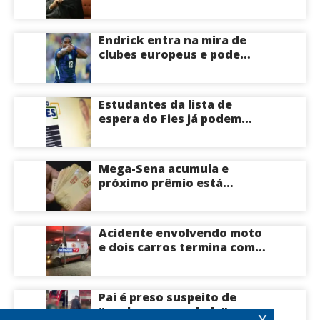
irregularidades em
emendas pix
Endrick entra na mira de
clubes europeus e pode
deixar o Real Madrid
Estudantes da lista de
espera do Fies já podem
acompanhar convocações;
saiba mais
Mega-Sena acumula e
próximo prêmio está
estimado em R$ 165 milhões
Acidente envolvendo moto
e dois carros termina com
motociclista morto na Zona
Centro-Sul de Manaus
Pai é preso suspeito de
“quebrar na paulada” a
x