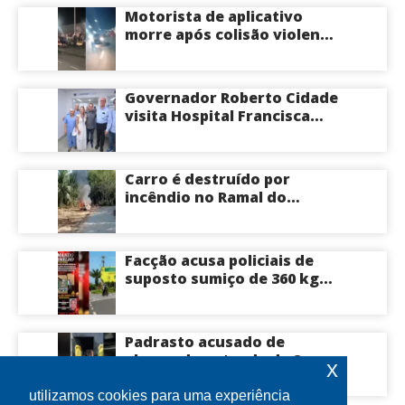
Manaus
Motorista de aplicativo
morre após colisão violenta
na Avenida do Turismo em
Manaus
Governador Roberto Cidade
visita Hospital Francisca
Mendes e conhece
tecnologia utilizada em
cirurgias cardíacas
Carro é destruído por
pediátricas
incêndio no Ramal do
Brasileirinho em Manaus
Facção acusa policiais de
suposto sumiço de 360 kg
de skunk após tiroteio no
Ramal do Paricatuba; veja
Padrasto acusado de
abusar da enteada de 8
x
anos se entrega na
delegacia de Iranduba;
utilizamos cookies para uma experiência