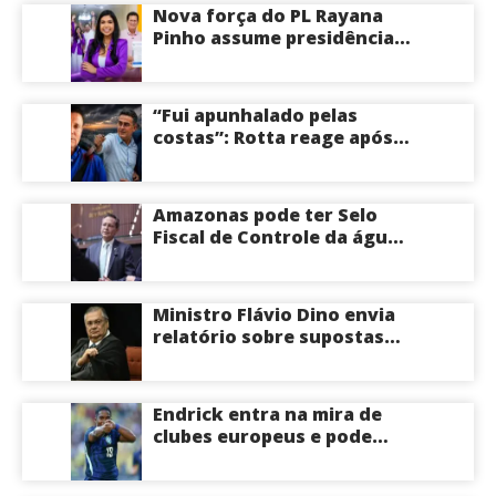
Nova força do PL Rayana
Pinho assume presidência
do PL Mulher
Empreendedora e desponta
como nome competitivo
“Fui apunhalado pelas
para a ALEAM
costas”: Rotta reage após
David Almeida declarar
apoio a Eduardo Braga para
o Senado pelo Amazonas;
Amazonas pode ter Selo
veja
Fiscal de Controle da água
potável
Ministro Flávio Dino envia
relatório sobre supostas
irregularidades em
emendas pix
Endrick entra na mira de
clubes europeus e pode
deixar o Real Madrid