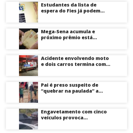
Estudantes da lista de
espera do Fies já podem
acompanhar convocações;
saiba mais
Mega-Sena acumula e
próximo prêmio está
estimado em R$ 165 milhões
Acidente envolvendo moto
e dois carros termina com
motociclista morto na Zona
Centro-Sul de Manaus
Pai é preso suspeito de
“quebrar na paulada” a
própria filha de 17 anos
durante um ano em
Itacoatiara: “batia para
Engavetamento com cinco
corrigir e educar”; veja
veículos provoca
vídeo
congestionamento na
Avenida das Torres em