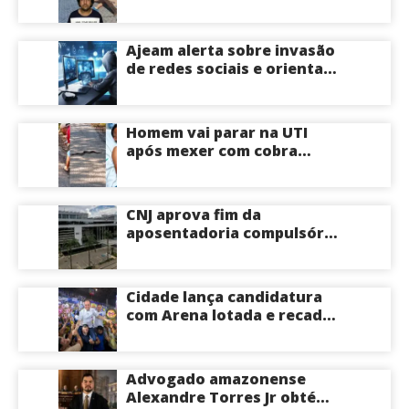
em frente ao local centro
comercial volta a registrar
correria por causa de
Ajeam alerta sobre invasão
incêndio; veja vídeo
de redes sociais e orienta
público a não acessar links
Homem vai parar na UTI
após mexer com cobra
cascavel usando um pedaço
de pau; veja vídeo
CNJ aprova fim da
aposentadoria compulsória
como punição máxima para
juízes
Cidade lança candidatura
com Arena lotada e recado
à oposição: “Vou responder
com trabalho”
Advogado amazonense
Alexandre Torres Jr obtém