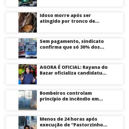
apenas 30% dos ônibus
circulando na sexta-feira
(7) em plena reta eleitoral
Idoso morre após ser
atingido por tronco de
árvore na Zona Leste de
Manaus
Sem pagamento, sindicato
confirma que só 30% dos
ônibus devem circular na
sexta-feira em Manaus
AGORA É OFICIAL: Rayana do
Bazar oficializa candidatura
a deputada estadual pelo PL
e é aposta feminina do
partido no Amazonas
Bombeiros controlam
princípio de incêndio em
estabelecimento na
Avenida Tancredo Neves
em Manaus
Menos de 24 horas após
execução de “Pastorzinho”