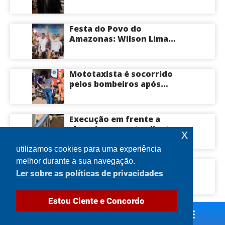
êxito em sustentação oral e
conquista vitória em causa
milionária no TJSP
Festa do Povo do
Amazonas: Wilson Lima
convoca apoiadores para
convenção na Arena
Amadeu Teixeira, nesta
Mototaxista é socorrido
terça
pelos bombeiros após
violento acidente causado
por motociclista que fazia
zigue-zague em
Execução em frente a
Manacapuru; veja vídeo
shopping assusta clientes e
x
mobiliza polícia em Manaus
utilizamos cookies para uma experiência
melhor durante a sua navegação.
bomba no Pará’: candidato
Ler sobre as políticas de privacidades
ao Governo do Pará atende
ligação da esposa durante
tr3epada com amante em
Estou Ciente e Concordo
motel