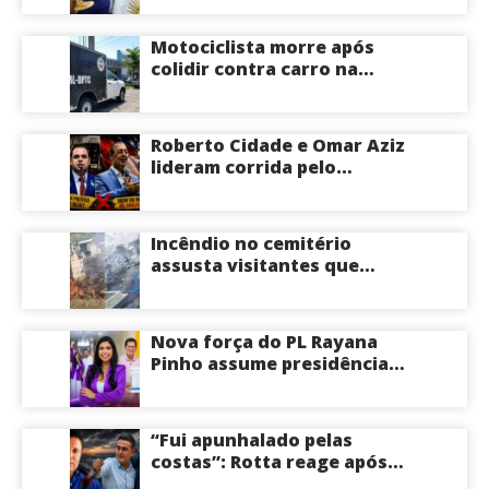
Argentina
Motociclista morre após
colidir contra carro na
Zona Centro-Sul de Manaus
Roberto Cidade e Omar Aziz
lideram corrida pelo
Governo do Amazonas,
aponta Poder360
Incêndio no cemitério
assusta visitantes que
faziam visita aos túmulos
em Manaus; veja vídeo
Nova força do PL Rayana
Pinho assume presidência
do PL Mulher
Empreendedora e desponta
como nome competitivo
“Fui apunhalado pelas
para a ALEAM
costas”: Rotta reage após
David Almeida declarar