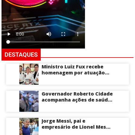
DESTAQUES
Ministro Luiz Fux recebe
homenagem por atuação
social por meio do Jiu-Jitsu
Governador Roberto Cidade
acompanha ações de saúde
voltadas a crianças e
idosos neste sábado
Jorge Messi, pai e
empresário de Lionel Messi,
morre aos 68 anos na