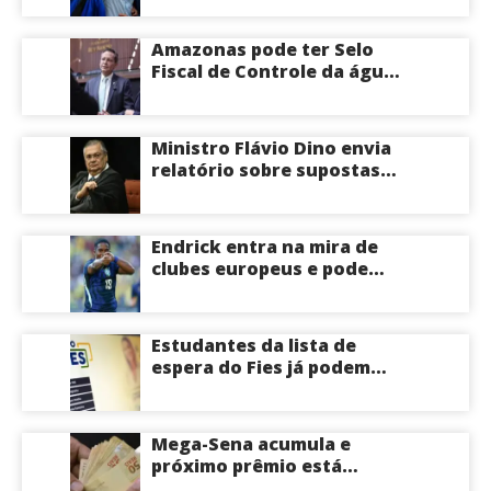
apoio a Eduardo Braga para
o Senado pelo Amazonas;
Amazonas pode ter Selo
veja
Fiscal de Controle da água
potável
Ministro Flávio Dino envia
relatório sobre supostas
irregularidades em
emendas pix
Endrick entra na mira de
clubes europeus e pode
deixar o Real Madrid
Estudantes da lista de
espera do Fies já podem
acompanhar convocações;
saiba mais
Mega-Sena acumula e
próximo prêmio está
estimado em R$ 165 milhões