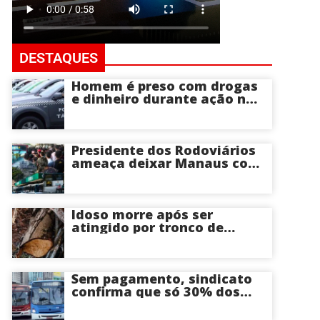
DESTAQUES
Homem é preso com drogas
e dinheiro durante ação na
Compensa em Manaus
Presidente dos Rodoviários
ameaça deixar Manaus com
apenas 30% dos ônibus
circulando na sexta-feira (7)
em plena reta eleitoral
Idoso morre após ser
atingido por tronco de
árvore na Zona Leste de
Manaus
Sem pagamento, sindicato
confirma que só 30% dos
ônibus devem circular na
sexta-feira em Manaus