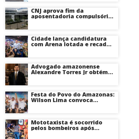
CNJ aprova fim da
aposentadoria compulsória
como punição máxima para
juízes
Cidade lança candidatura
com Arena lotada e recado
à oposição: “Vou responder
com trabalho”
Advogado amazonense
Alexandre Torres Jr obtém
êxito em sustentação oral e
conquista vitória em causa
milionária no TJSP
Festa do Povo do Amazonas:
Wilson Lima convoca
apoiadores para convenção
na Arena Amadeu Teixeira,
nesta terça
Mototaxista é socorrido
pelos bombeiros após
violento acidente causado