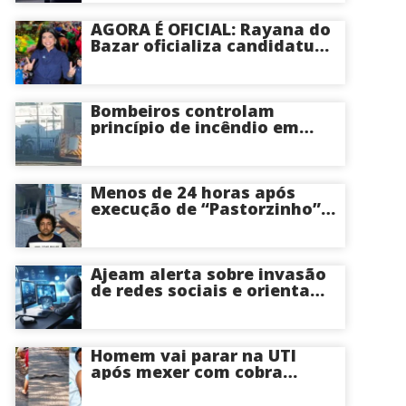
AGORA É OFICIAL: Rayana do
Bazar oficializa candidatura
a deputada estadual pelo PL
e é aposta feminina do
partido no Amazonas
Bombeiros controlam
princípio de incêndio em
estabelecimento na Avenida
Tancredo Neves em Manaus
Menos de 24 horas após
execução de “Pastorzinho”
em frente ao local centro
comercial volta a registrar
correria por causa de
incêndio; veja vídeo
Ajeam alerta sobre invasão
de redes sociais e orienta
público a não acessar links
Homem vai parar na UTI
após mexer com cobra
cascavel usando um pedaço
de pau; veja vídeo