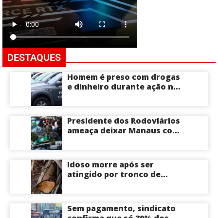
DESTAQUES
Homem é preso com drogas
e dinheiro durante ação na
Compensa em Manaus
Presidente dos Rodoviários
ameaça deixar Manaus com
apenas 30% dos ônibus
circulando na sexta-feira
(7) em plena reta eleitoral
Idoso morre após ser
atingido por tronco de
árvore na Zona Leste de
Manaus
Sem pagamento, sindicato