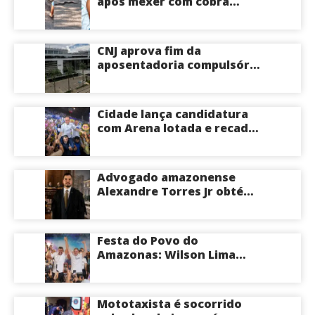
após mexer com cobra
cascavel usando um pedaço
de pau; veja vídeo
CNJ aprova fim da
aposentadoria compulsória
como punição máxima para
juízes
Cidade lança candidatura
com Arena lotada e recado
à oposição: “Vou responder
com trabalho”
Advogado amazonense
Alexandre Torres Jr obtém
êxito em sustentação oral e
conquista vitória em causa
milionária no TJSP
Festa do Povo do
Amazonas: Wilson Lima
convoca apoiadores para
convenção na Arena
Amadeu Teixeira, nesta
Mototaxista é socorrido
terça