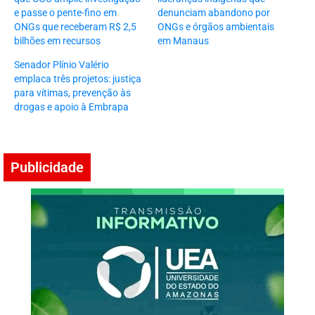
e passe o pente-fino em
denunciam abandono por
ONGs que receberam R$ 2,5
ONGs e órgãos ambientais
bilhões em recursos
em Manaus
Senador Plínio Valério
emplaca três projetos: justiça
para vítimas, prevenção às
drogas e apoio à Embrapa
Publicidade