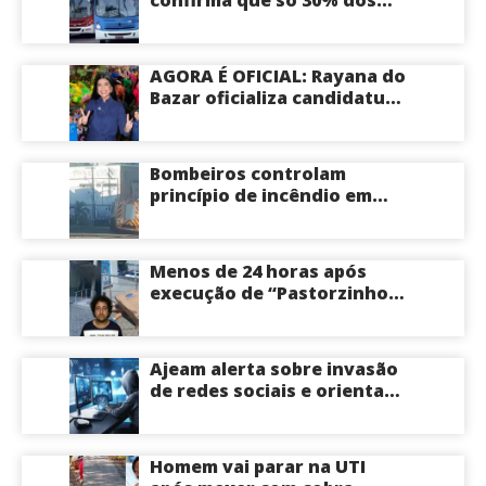
confirma que só 30% dos
ônibus devem circular na
sexta-feira em Manaus
AGORA É OFICIAL: Rayana do
Bazar oficializa candidatura
a deputada estadual pelo PL
e é aposta feminina do
partido no Amazonas
Bombeiros controlam
princípio de incêndio em
estabelecimento na
Avenida Tancredo Neves
em Manaus
Menos de 24 horas após
execução de “Pastorzinho”
em frente ao local centro
comercial volta a registrar
correria por causa de
Ajeam alerta sobre invasão
incêndio; veja vídeo
de redes sociais e orienta
público a não acessar links
Homem vai parar na UTI