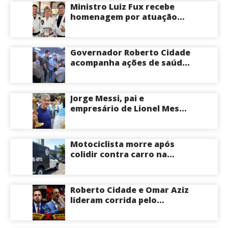
Ministro Luiz Fux recebe
homenagem por atuação
social por meio do Jiu-Jitsu
Governador Roberto Cidade
acompanha ações de saúde
voltadas a crianças e
idosos neste sábado
Jorge Messi, pai e
empresário de Lionel Messi,
morre aos 68 anos na
Argentina
Motociclista morre após
colidir contra carro na
Zona Centro-Sul de Manaus
Roberto Cidade e Omar Aziz
lideram corrida pelo
Governo do Amazonas,
aponta Poder360