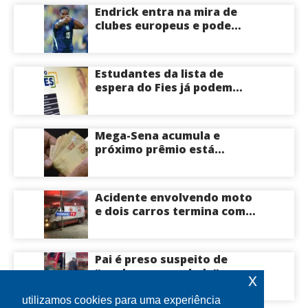
Endrick entra na mira de
clubes europeus e pode
deixar o Real Madrid
Estudantes da lista de
espera do Fies já podem
acompanhar convocações;
saiba mais
Mega-Sena acumula e
próximo prêmio está
estimado em R$ 165 milhões
Acidente envolvendo moto
e dois carros termina com
motociclista morto na Zona
Centro-Sul de Manaus
Pai é preso suspeito de
“quebrar na paulada” a
x
própria filha de 17 anos
durante um ano em
utilizamos cookies para uma experiência