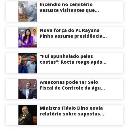
Incêndio no cemitério
assusta visitantes que
faziam visita aos túmulos
em Manaus; veja vídeo
Nova força do PL Rayana
Pinho assume presidência
do PL Mulher
Empreendedora e desponta
como nome competitivo
“Fui apunhalado pelas
para a ALEAM
costas”: Rotta reage após
David Almeida declarar
apoio a Eduardo Braga para
o Senado pelo Amazonas;
Amazonas pode ter Selo
veja
Fiscal de Controle da água
potável
Ministro Flávio Dino envia
relatório sobre supostas
irregularidades em
emendas pix