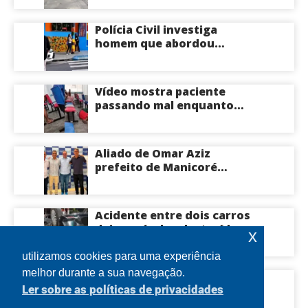
Centro-Sul de Manaus
Polícia Civil investiga
homem que abordou
estudante com flores na
saída de escola em Manaus
Vídeo mostra paciente
passando mal enquanto
aguarda atendimento em
hospital de Coari; veja
Aliado de Omar Aziz
prefeito de Manicoré
surpreende e anuncia apoio
a Roberto Cidade; veja
Acidente entre dois carros
deixa veículos destruídos
x
em cruzamento de Manaus
utilizamos cookies para uma experiência
melhor durante a sua navegação.
Anvisa prevê aprovar mais
Ler sobre as políticas de privacidades
oito canetas
emagrecedoras até o fim