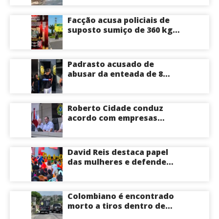
Facção acusa policiais de
suposto sumiço de 360 kg
de skunk após tiroteio no
Ramal do Paricatuba; veja
Padrasto acusado de
abusar da enteada de 8
anos se entrega na
delegacia de Iranduba;
menina pode perder o útero
Roberto Cidade conduz
acordo com empresas
médicas e garante repasse
de R$ 276 milhões
David Reis destaca papel
das mulheres e defende
união em torno da
candidatura de David
Almeida ao Governo do
Colombiano é encontrado
Amazonas
morto a tiros dentro de
apartamento na Zona