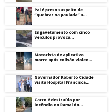
Centro-Sul de Manaus
Pai é preso suspeito de
“quebrar na paulada” a
própria filha de 17 anos
durante um ano em
Itacoatiara: “batia para
Engavetamento com cinco
corrigir e educar”; veja
veículos provoca
vídeo
congestionamento na
Avenida das Torres em
Manaus
Motorista de aplicativo
morre após colisão violenta
na Avenida do Turismo em
Manaus
Governador Roberto Cidade
visita Hospital Francisca
Mendes e conhece
tecnologia utilizada em
cirurgias cardíacas
Carro é destruído por
pediátricas
incêndio no Ramal do
Brasileirinho em Manaus