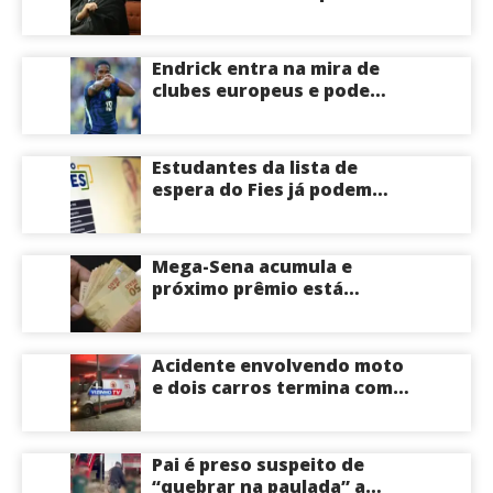
irregularidades em
emendas pix
Endrick entra na mira de
clubes europeus e pode
deixar o Real Madrid
Estudantes da lista de
espera do Fies já podem
acompanhar convocações;
saiba mais
Mega-Sena acumula e
próximo prêmio está
estimado em R$ 165 milhões
Acidente envolvendo moto
e dois carros termina com
motociclista morto na Zona
Centro-Sul de Manaus
Pai é preso suspeito de
“quebrar na paulada” a