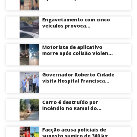
própria filha de 17 anos
durante um ano em
Itacoatiara: “batia para
Engavetamento com cinco
corrigir e educar”; veja
veículos provoca
vídeo
congestionamento na
Avenida das Torres em
Manaus
Motorista de aplicativo
morre após colisão violenta
na Avenida do Turismo em
Manaus
Governador Roberto Cidade
visita Hospital Francisca
Mendes e conhece
tecnologia utilizada em
cirurgias cardíacas
Carro é destruído por
pediátricas
incêndio no Ramal do
Brasileirinho em Manaus
Facção acusa policiais de
suposto sumiço de 360 kg