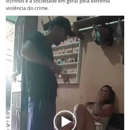
vizinhos e a sociedade em geral pela extrema
violência do crime.
Tocador
de
vídeo