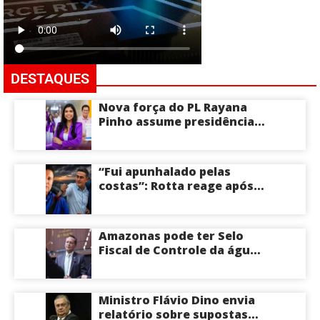
DESTAQUES
Nova força do PL Rayana
Pinho assume presidência
do PL Mulher
Empreendedora e desponta
como nome competitivo
“Fui apunhalado pelas
para a ALEAM
costas”: Rotta reage após
David Almeida declarar
apoio a Eduardo Braga para
o Senado pelo Amazonas;
Amazonas pode ter Selo
veja
Fiscal de Controle da água
potável
Ministro Flávio Dino envia
relatório sobre supostas