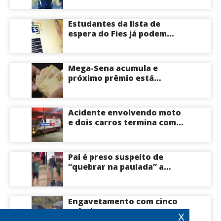
Estudantes da lista de
espera do Fies já podem
acompanhar convocações;
saiba mais
Mega-Sena acumula e
próximo prêmio está
estimado em R$ 165 milhões
Acidente envolvendo moto
e dois carros termina com
motociclista morto na Zona
Centro-Sul de Manaus
Pai é preso suspeito de
“quebrar na paulada” a
própria filha de 17 anos
durante um ano em
Itacoatiara: “batia para
Engavetamento com cinco
corrigir e educar”; veja
veículos provoca
x
vídeo