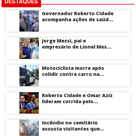
DESTAQUES
Governador Roberto Cidade
acompanha ações de saúde
voltadas a crianças e
idosos neste sábado
Jorge Messi, pai e
empresário de Lionel Messi,
morre aos 68 anos na
Argentina
Motociclista morre após
colidir contra carro na
Zona Centro-Sul de Manaus
Roberto Cidade e Omar Aziz
lideram corrida pelo
Governo do Amazonas,
aponta Poder360
Incêndio no cemitério
assusta visitantes que
faziam visita aos túmulos