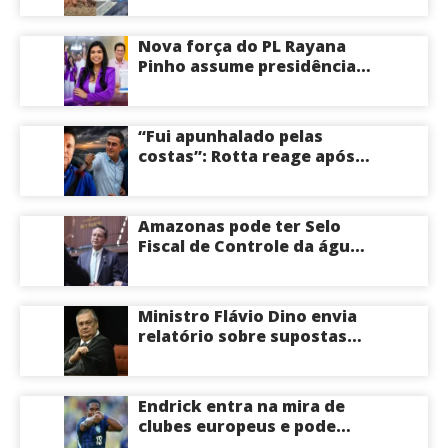
em Manaus; veja vídeo
Nova força do PL Rayana
Pinho assume presidência
do PL Mulher
Empreendedora e desponta
como nome competitivo
“Fui apunhalado pelas
para a ALEAM
costas”: Rotta reage após
David Almeida declarar
apoio a Eduardo Braga para
o Senado pelo Amazonas;
Amazonas pode ter Selo
veja
Fiscal de Controle da água
potável
Ministro Flávio Dino envia
relatório sobre supostas
irregularidades em
emendas pix
Endrick entra na mira de
clubes europeus e pode
deixar o Real Madrid