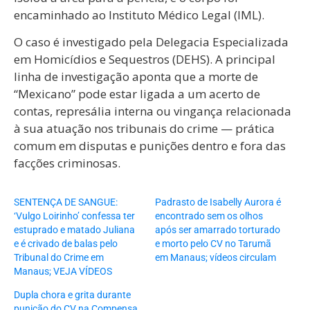
encaminhado ao Instituto Médico Legal (IML).
O caso é investigado pela Delegacia Especializada
em Homicídios e Sequestros (DEHS). A principal
linha de investigação aponta que a morte de
“Mexicano” pode estar ligada a um acerto de
contas, represália interna ou vingança relacionada
à sua atuação nos tribunais do crime — prática
comum em disputas e punições dentro e fora das
facções criminosas.
SENTENÇA DE SANGUE:
Padrasto de Isabelly Aurora é
‘Vulgo Loirinho’ confessa ter
encontrado sem os olhos
estuprado e matado Juliana
após ser amarrado torturado
e é crivado de balas pelo
e morto pelo CV no Tarumã
Tribunal do Crime em
em Manaus; vídeos circulam
Manaus; VEJA VÍDEOS
Dupla chora e grita durante
punição do CV na Compensa