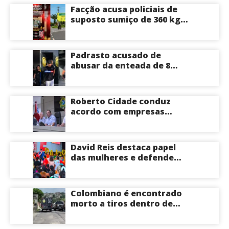
Facção acusa policiais de
suposto sumiço de 360 kg
de skunk após tiroteio no
Ramal do Paricatuba; veja
Padrasto acusado de
abusar da enteada de 8
anos se entrega na
delegacia de Iranduba;
menina pode perder o útero
Roberto Cidade conduz
acordo com empresas
médicas e garante repasse
de R$ 276 milhões
David Reis destaca papel
das mulheres e defende
união em torno da
candidatura de David
Almeida ao Governo do
Colombiano é encontrado
Amazonas
morto a tiros dentro de
apartamento na Zona
Centro-Sul de Manaus