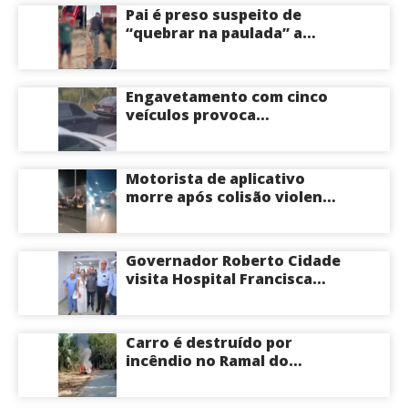
Pai é preso suspeito de
“quebrar na paulada” a
própria filha de 17 anos
durante um ano em
Itacoatiara: “batia para
Engavetamento com cinco
corrigir e educar”; veja
veículos provoca
vídeo
congestionamento na
Avenida das Torres em
Manaus
Motorista de aplicativo
morre após colisão violenta
na Avenida do Turismo em
Manaus
Governador Roberto Cidade
visita Hospital Francisca
Mendes e conhece
tecnologia utilizada em
cirurgias cardíacas
Carro é destruído por
pediátricas
incêndio no Ramal do
Brasileirinho em Manaus