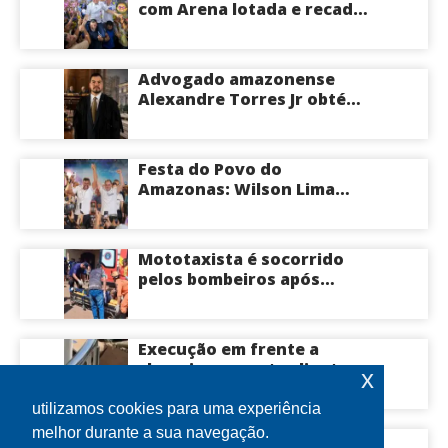
com Arena lotada e recado
à oposição: “Vou responder
com trabalho”
Advogado amazonense
Alexandre Torres Jr obtém
êxito em sustentação oral e
conquista vitória em causa
milionária no TJSP
Festa do Povo do
Amazonas: Wilson Lima
convoca apoiadores para
convenção na Arena
Amadeu Teixeira, nesta
Mototaxista é socorrido
terça
pelos bombeiros após
violento acidente causado
por motociclista que fazia
zigue-zague em
Execução em frente a
Manacapuru; veja vídeo
shopping assusta clientes e
x
mobiliza polícia em Manaus
utilizamos cookies para uma experiência
melhor durante a sua navegação.
bomba no Pará’: candidato