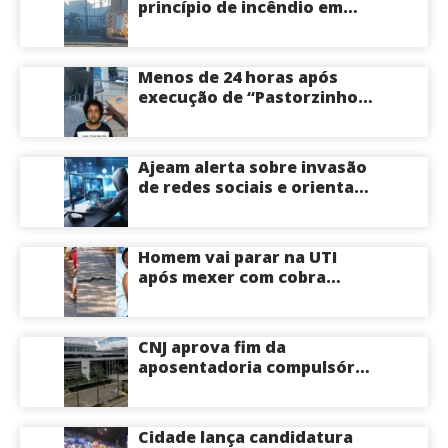
princípio de incêndio em
estabelecimento na
Avenida Tancredo Neves
em Manaus
Menos de 24 horas após
execução de “Pastorzinho”
em frente ao local centro
comercial volta a registrar
correria por causa de
Ajeam alerta sobre invasão
incêndio; veja vídeo
de redes sociais e orienta
público a não acessar links
Homem vai parar na UTI
após mexer com cobra
cascavel usando um pedaço
de pau; veja vídeo
CNJ aprova fim da
aposentadoria compulsória
como punição máxima para
juízes
Cidade lança candidatura