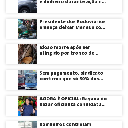
e dinheiro durante ação na
Compensa em Manaus
Presidente dos Rodoviários
ameaça deixar Manaus com
apenas 30% dos ônibus
circulando na sexta-feira
(7) em plena reta eleitoral
Idoso morre após ser
atingido por tronco de
árvore na Zona Leste de
Manaus
Sem pagamento, sindicato
confirma que só 30% dos
ônibus devem circular na
sexta-feira em Manaus
AGORA É OFICIAL: Rayana do
Bazar oficializa candidatura
a deputada estadual pelo PL
e é aposta feminina do
partido no Amazonas
Bombeiros controlam