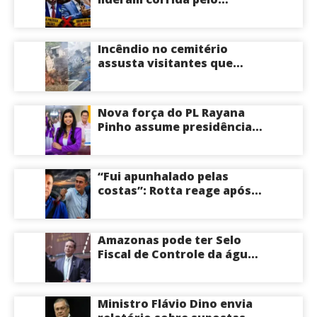
Governo do Amazonas,
aponta Poder360
Incêndio no cemitério
assusta visitantes que
faziam visita aos túmulos
em Manaus; veja vídeo
Nova força do PL Rayana
Pinho assume presidência
do PL Mulher
Empreendedora e desponta
como nome competitivo
“Fui apunhalado pelas
para a ALEAM
costas”: Rotta reage após
David Almeida declarar
apoio a Eduardo Braga para
o Senado pelo Amazonas;
Amazonas pode ter Selo
veja
Fiscal de Controle da água
potável
Ministro Flávio Dino envia