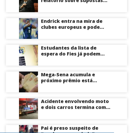
relatório sobre supostas
irregularidades em
emendas pix
Endrick entra na mira de
clubes europeus e pode
deixar o Real Madrid
Estudantes da lista de
espera do Fies já podem
acompanhar convocações;
saiba mais
Mega-Sena acumula e
próximo prêmio está
estimado em R$ 165 milhões
Acidente envolvendo moto
e dois carros termina com
motociclista morto na Zona
Centro-Sul de Manaus
Pai é preso suspeito de