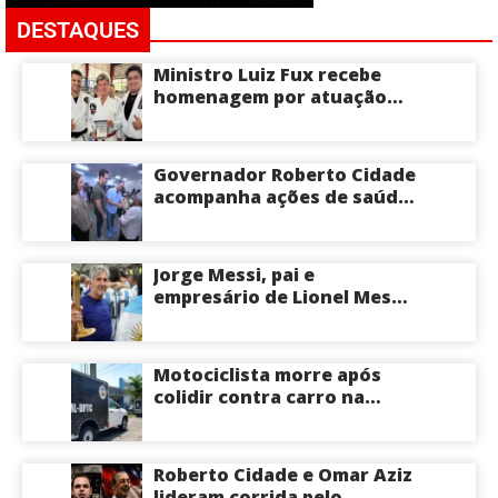
DESTAQUES
Ministro Luiz Fux recebe
homenagem por atuação
social por meio do Jiu-Jitsu
Governador Roberto Cidade
acompanha ações de saúde
voltadas a crianças e
idosos neste sábado
Jorge Messi, pai e
empresário de Lionel Messi,
morre aos 68 anos na
Argentina
Motociclista morre após
colidir contra carro na
Zona Centro-Sul de Manaus
Roberto Cidade e Omar Aziz
lideram corrida pelo