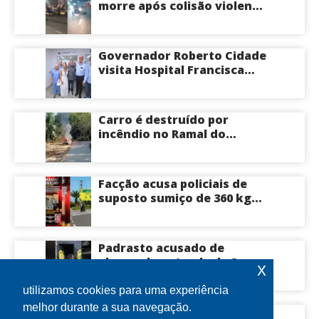
morre após colisão violenta
na Avenida do Turismo em
Manaus
Governador Roberto Cidade
visita Hospital Francisca
Mendes e conhece
tecnologia utilizada em
cirurgias cardíacas
Carro é destruído por
pediátricas
incêndio no Ramal do
Brasileirinho em Manaus
Facção acusa policiais de
suposto sumiço de 360 kg
de skunk após tiroteio no
Ramal do Paricatuba; veja
Padrasto acusado de
abusar da enteada de 8
x
anos se entrega na
delegacia de Iranduba;
utilizamos cookies para uma experiência
menina pode perder o útero
melhor durante a sua navegação.
Roberto Cidade conduz