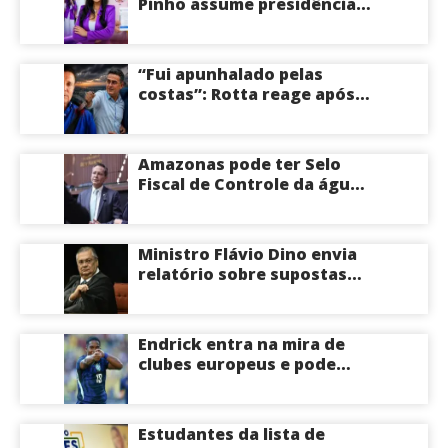
Pinho assume presidência
do PL Mulher
Empreendedora e desponta
como nome competitivo
“Fui apunhalado pelas
para a ALEAM
costas”: Rotta reage após
David Almeida declarar
apoio a Eduardo Braga para
o Senado pelo Amazonas;
Amazonas pode ter Selo
veja
Fiscal de Controle da água
potável
Ministro Flávio Dino envia
relatório sobre supostas
irregularidades em
emendas pix
Endrick entra na mira de
clubes europeus e pode
deixar o Real Madrid
Estudantes da lista de