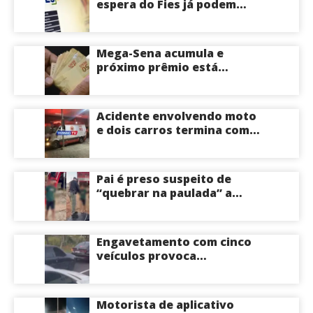
espera do Fies já podem
acompanhar convocações;
saiba mais
Mega-Sena acumula e
próximo prêmio está
estimado em R$ 165 milhões
Acidente envolvendo moto
e dois carros termina com
motociclista morto na Zona
Centro-Sul de Manaus
Pai é preso suspeito de
“quebrar na paulada” a
própria filha de 17 anos
durante um ano em
Itacoatiara: “batia para
Engavetamento com cinco
corrigir e educar”; veja
veículos provoca
vídeo
congestionamento na
Avenida das Torres em
Manaus
Motorista de aplicativo