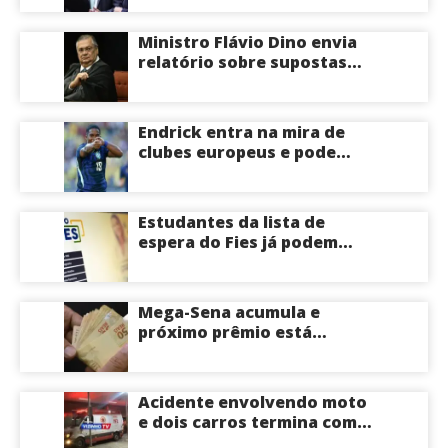
Ministro Flávio Dino envia
relatório sobre supostas
irregularidades em
emendas pix
Endrick entra na mira de
clubes europeus e pode
deixar o Real Madrid
Estudantes da lista de
espera do Fies já podem
acompanhar convocações;
saiba mais
Mega-Sena acumula e
próximo prêmio está
estimado em R$ 165 milhões
Acidente envolvendo moto
e dois carros termina com
motociclista morto na Zona