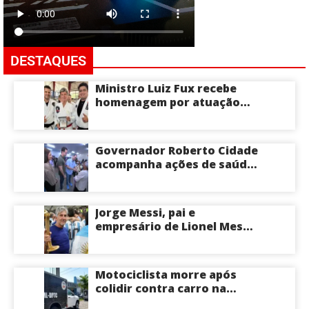
DESTAQUES
Ministro Luiz Fux recebe
homenagem por atuação
social por meio do Jiu-Jitsu
Governador Roberto Cidade
acompanha ações de saúde
voltadas a crianças e
idosos neste sábado
Jorge Messi, pai e
empresário de Lionel Messi,
morre aos 68 anos na
Argentina
Motociclista morre após
colidir contra carro na
Zona Centro-Sul de Manaus