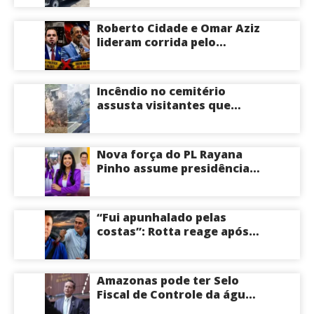
Roberto Cidade e Omar Aziz
lideram corrida pelo
Governo do Amazonas,
aponta Poder360
Incêndio no cemitério
assusta visitantes que
faziam visita aos túmulos
em Manaus; veja vídeo
Nova força do PL Rayana
Pinho assume presidência
do PL Mulher
Empreendedora e desponta
como nome competitivo
“Fui apunhalado pelas
para a ALEAM
costas”: Rotta reage após
David Almeida declarar
apoio a Eduardo Braga para
o Senado pelo Amazonas;
Amazonas pode ter Selo
veja
Fiscal de Controle da água
potável