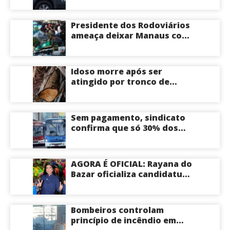
Presidente dos Rodoviários
ameaça deixar Manaus com
apenas 30% dos ônibus
circulando na sexta-feira
(7) em plena reta eleitoral
Idoso morre após ser
atingido por tronco de
árvore na Zona Leste de
Manaus
Sem pagamento, sindicato
confirma que só 30% dos
ônibus devem circular na
sexta-feira em Manaus
AGORA É OFICIAL: Rayana do
Bazar oficializa candidatura
a deputada estadual pelo PL
e é aposta feminina do
partido no Amazonas
Bombeiros controlam
princípio de incêndio em