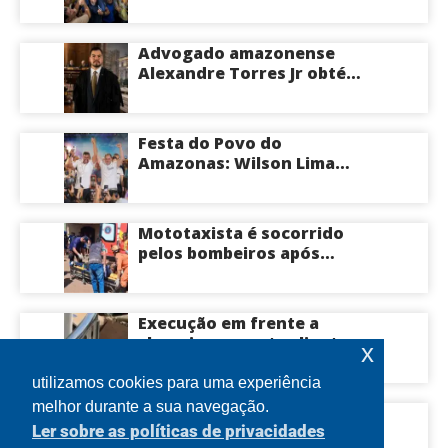
à oposição: “Vou responder
com trabalho”
Advogado amazonense
Alexandre Torres Jr obtém
êxito em sustentação oral e
conquista vitória em causa
milionária no TJSP
Festa do Povo do
Amazonas: Wilson Lima
convoca apoiadores para
convenção na Arena
Amadeu Teixeira, nesta
Mototaxista é socorrido
terça
pelos bombeiros após
violento acidente causado
por motociclista que fazia
zigue-zague em
Execução em frente a
Manacapuru; veja vídeo
shopping assusta clientes e
x
mobiliza polícia em Manaus
utilizamos cookies para uma experiência
melhor durante a sua navegação.
bomba no Pará’: candidato
Ler sobre as políticas de privacidades
ao Governo do Pará atende