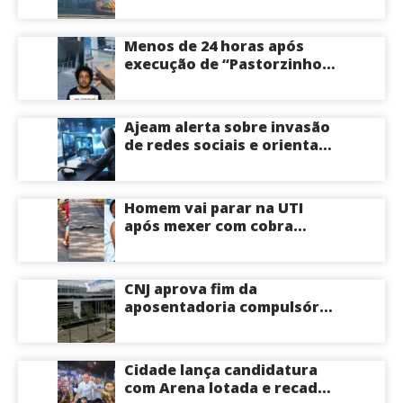
estabelecimento na
Avenida Tancredo Neves
em Manaus
Menos de 24 horas após
execução de “Pastorzinho”
em frente ao local centro
comercial volta a registrar
correria por causa de
Ajeam alerta sobre invasão
incêndio; veja vídeo
de redes sociais e orienta
público a não acessar links
Homem vai parar na UTI
após mexer com cobra
cascavel usando um pedaço
de pau; veja vídeo
CNJ aprova fim da
aposentadoria compulsória
como punição máxima para
juízes
Cidade lança candidatura
com Arena lotada e recado