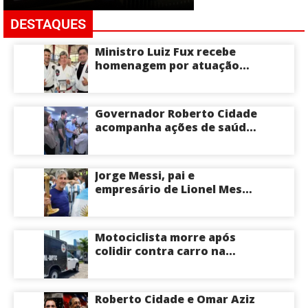
DESTAQUES
Ministro Luiz Fux recebe
homenagem por atuação
social por meio do Jiu-Jitsu
Governador Roberto Cidade
acompanha ações de saúde
voltadas a crianças e
idosos neste sábado
Jorge Messi, pai e
empresário de Lionel Messi,
morre aos 68 anos na
Argentina
Motociclista morre após
colidir contra carro na
Zona Centro-Sul de Manaus
Roberto Cidade e Omar Aziz