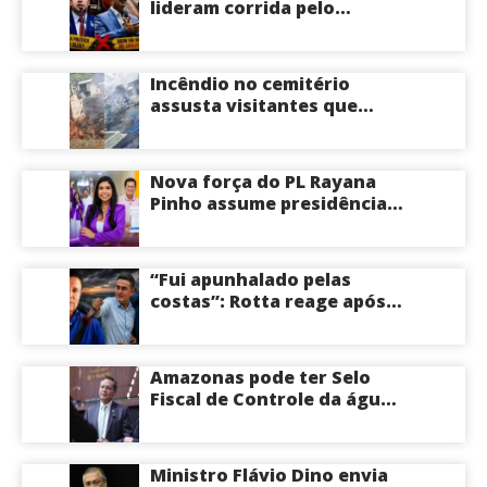
lideram corrida pelo
Governo do Amazonas,
aponta Poder360
Incêndio no cemitério
assusta visitantes que
faziam visita aos túmulos
em Manaus; veja vídeo
Nova força do PL Rayana
Pinho assume presidência
do PL Mulher
Empreendedora e desponta
como nome competitivo
“Fui apunhalado pelas
para a ALEAM
costas”: Rotta reage após
David Almeida declarar
apoio a Eduardo Braga para
o Senado pelo Amazonas;
Amazonas pode ter Selo
veja
Fiscal de Controle da água
potável
Ministro Flávio Dino envia