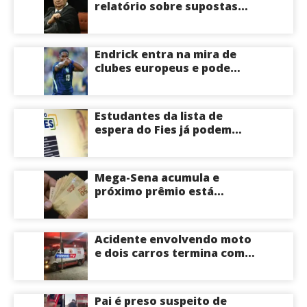
relatório sobre supostas
irregularidades em
emendas pix
Endrick entra na mira de
clubes europeus e pode
deixar o Real Madrid
Estudantes da lista de
espera do Fies já podem
acompanhar convocações;
saiba mais
Mega-Sena acumula e
próximo prêmio está
estimado em R$ 165 milhões
Acidente envolvendo moto
e dois carros termina com
motociclista morto na Zona
Centro-Sul de Manaus
Pai é preso suspeito de