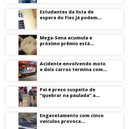
Estudantes da lista de
espera do Fies já podem
acompanhar convocações;
saiba mais
Mega-Sena acumula e
próximo prêmio está
estimado em R$ 165 milhões
Acidente envolvendo moto
e dois carros termina com
motociclista morto na Zona
Centro-Sul de Manaus
Pai é preso suspeito de
“quebrar na paulada” a
própria filha de 17 anos
durante um ano em
Itacoatiara: “batia para
Engavetamento com cinco
corrigir e educar”; veja
veículos provoca
vídeo
congestionamento na