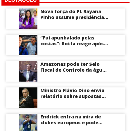
Nova força do PL Rayana
Pinho assume presidência
do PL Mulher
Empreendedora e desponta
como nome competitivo
“Fui apunhalado pelas
para a ALEAM
costas”: Rotta reage após
David Almeida declarar
apoio a Eduardo Braga para
o Senado pelo Amazonas;
Amazonas pode ter Selo
veja
Fiscal de Controle da água
potável
Ministro Flávio Dino envia
relatório sobre supostas
irregularidades em
emendas pix
Endrick entra na mira de
clubes europeus e pode
deixar o Real Madrid