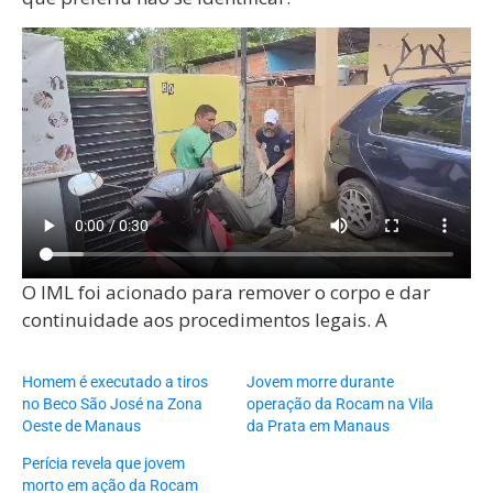
O IML foi acionado para remover o corpo e dar
continuidade aos procedimentos legais. A
Homem é executado a tiros
Jovem morre durante
no Beco São José na Zona
operação da Rocam na Vila
Oeste de Manaus
da Prata em Manaus
Perícia revela que jovem
morto em ação da Rocam