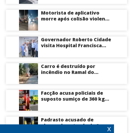
Avenida das Torres em
Manaus
Motorista de aplicativo
morre após colisão violenta
na Avenida do Turismo em
Manaus
Governador Roberto Cidade
visita Hospital Francisca
Mendes e conhece
tecnologia utilizada em
cirurgias cardíacas
Carro é destruído por
pediátricas
incêndio no Ramal do
Brasileirinho em Manaus
Facção acusa policiais de
suposto sumiço de 360 kg
de skunk após tiroteio no
Ramal do Paricatuba; veja
Padrasto acusado de
abusar da enteada de 8
x
anos se entrega na