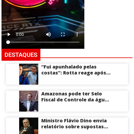
DESTAQUES
“Fui apunhalado pelas
costas”: Rotta reage após
David Almeida declarar
apoio a Eduardo Braga para
o Senado pelo Amazonas;
Amazonas pode ter Selo
veja
Fiscal de Controle da água
potável
Ministro Flávio Dino envia
relatório sobre supostas
irregularidades em