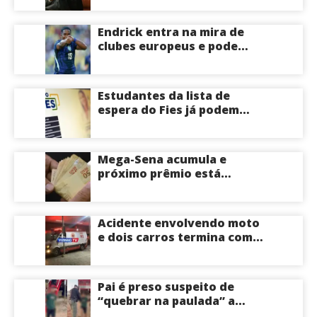
emendas pix
Endrick entra na mira de
clubes europeus e pode
deixar o Real Madrid
Estudantes da lista de
espera do Fies já podem
acompanhar convocações;
saiba mais
Mega-Sena acumula e
próximo prêmio está
estimado em R$ 165 milhões
Acidente envolvendo moto
e dois carros termina com
motociclista morto na Zona
Centro-Sul de Manaus
Pai é preso suspeito de
“quebrar na paulada” a
própria filha de 17 anos