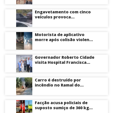
durante um ano em
Itacoatiara: “batia para
Engavetamento com cinco
corrigir e educar”; veja
veículos provoca
vídeo
congestionamento na
Avenida das Torres em
Manaus
Motorista de aplicativo
morre após colisão violenta
na Avenida do Turismo em
Manaus
Governador Roberto Cidade
visita Hospital Francisca
Mendes e conhece
tecnologia utilizada em
cirurgias cardíacas
Carro é destruído por
pediátricas
incêndio no Ramal do
Brasileirinho em Manaus
Facção acusa policiais de
suposto sumiço de 360 kg
de skunk após tiroteio no