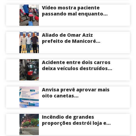
Vídeo mostra paciente
passando mal enquanto
aguarda atendimento em
hospital de Coari; veja
Aliado de Omar Aziz
prefeito de Manicoré
surpreende e anuncia apoio
a Roberto Cidade; veja
Acidente entre dois carros
deixa veículos destruídos
em cruzamento de Manaus
Anvisa prevê aprovar mais
oito canetas
emagrecedoras até o fim
deste ano; saiba mais
Incêndio de grandes
proporções destrói loja e
mobiliza bombeiros na Zona
Norte de Manaus