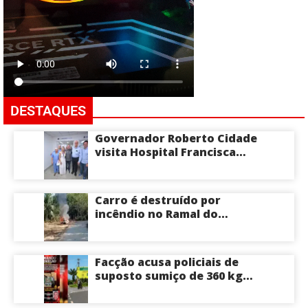
DESTAQUES
Governador Roberto Cidade
visita Hospital Francisca
Mendes e conhece
tecnologia utilizada em
cirurgias cardíacas
Carro é destruído por
pediátricas
incêndio no Ramal do
Brasileirinho em Manaus
Facção acusa policiais de
suposto sumiço de 360 kg
de skunk após tiroteio no
Ramal do Paricatuba; veja