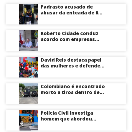
Padrasto acusado de
abusar da enteada de 8
anos se entrega na
delegacia de Iranduba;
menina pode perder o útero
Roberto Cidade conduz
acordo com empresas
médicas e garante repasse
de R$ 276 milhões
David Reis destaca papel
das mulheres e defende
união em torno da
candidatura de David
Almeida ao Governo do
Colombiano é encontrado
Amazonas
morto a tiros dentro de
apartamento na Zona
Centro-Sul de Manaus
Polícia Civil investiga
homem que abordou
estudante com flores na
saída de escola em Manaus