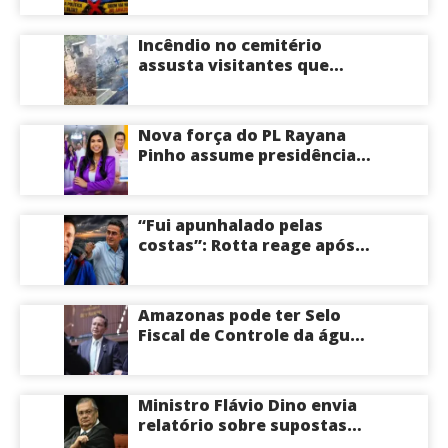
aponta Poder360
Incêndio no cemitério
assusta visitantes que
faziam visita aos túmulos
em Manaus; veja vídeo
Nova força do PL Rayana
Pinho assume presidência
do PL Mulher
Empreendedora e desponta
como nome competitivo
“Fui apunhalado pelas
para a ALEAM
costas”: Rotta reage após
David Almeida declarar
apoio a Eduardo Braga para
o Senado pelo Amazonas;
Amazonas pode ter Selo
veja
Fiscal de Controle da água
potável
Ministro Flávio Dino envia
relatório sobre supostas
irregularidades em