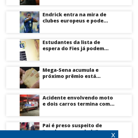
emendas pix
Endrick entra na mira de
clubes europeus e pode
deixar o Real Madrid
Estudantes da lista de
espera do Fies já podem
acompanhar convocações;
saiba mais
Mega-Sena acumula e
próximo prêmio está
estimado em R$ 165 milhões
Acidente envolvendo moto
e dois carros termina com
motociclista morto na Zona
Centro-Sul de Manaus
Pai é preso suspeito de
“quebrar na paulada” a
x
própria filha de 17 anos