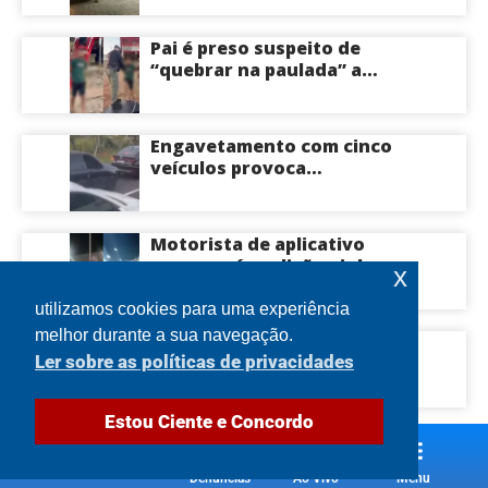
Centro-Sul de Manaus
Pai é preso suspeito de
“quebrar na paulada” a
própria filha de 17 anos
durante um ano em
Itacoatiara: “batia para
Engavetamento com cinco
corrigir e educar”; veja
veículos provoca
vídeo
congestionamento na
Avenida das Torres em
Manaus
Motorista de aplicativo
morre após colisão violenta
x
na Avenida do Turismo em
Manaus
utilizamos cookies para uma experiência
melhor durante a sua navegação.
Governador Roberto Cidade
Ler sobre as políticas de privacidades
visita Hospital Francisca
Mendes e conhece
tecnologia utilizada em
Estou Ciente e Concordo
cirurgias cardíacas
pediátricas
Denúncias
Ao Vivo
Menu