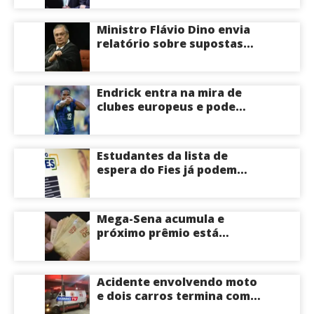
Ministro Flávio Dino envia
relatório sobre supostas
irregularidades em
emendas pix
Endrick entra na mira de
clubes europeus e pode
deixar o Real Madrid
Estudantes da lista de
espera do Fies já podem
acompanhar convocações;
saiba mais
Mega-Sena acumula e
próximo prêmio está
estimado em R$ 165 milhões
Acidente envolvendo moto
e dois carros termina com
motociclista morto na Zona