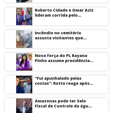
Roberto Cidade e Omar Aziz
lideram corrida pelo
Governo do Amazonas,
aponta Poder360
Incêndio no cemitério
assusta visitantes que
faziam visita aos túmulos
em Manaus; veja vídeo
Nova força do PL Rayana
Pinho assume presidência
do PL Mulher
Empreendedora e desponta
como nome competitivo
“Fui apunhalado pelas
para a ALEAM
costas”: Rotta reage após
David Almeida declarar
apoio a Eduardo Braga para
o Senado pelo Amazonas;
Amazonas pode ter Selo
veja
Fiscal de Controle da água
potável