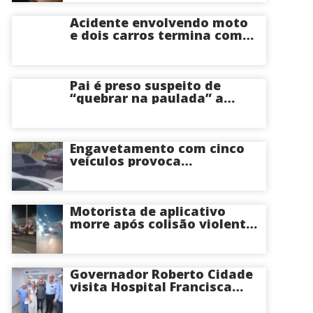
Acidente envolvendo moto
e dois carros termina com
motociclista morto na Zona
Centro-Sul de Manaus
Pai é preso suspeito de
“quebrar na paulada” a
própria filha de 17 anos
durante um ano em
Itacoatiara: “batia para
corrigir e educar”; veja
Engavetamento com cinco
vídeo
veículos provoca
congestionamento na
Avenida das Torres em
Manaus
Motorista de aplicativo
morre após colisão violenta
na Avenida do Turismo em
Manaus
Governador Roberto Cidade
visita Hospital Francisca
Mendes e conhece
tecnologia utilizada em