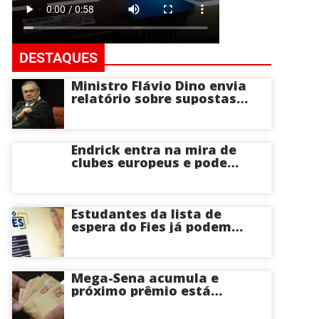
DESTAQUES
Ministro Flávio Dino envia
relatório sobre supostas
irregularidades em
emendas pix
Endrick entra na mira de
clubes europeus e pode
deixar o Real Madrid
Estudantes da lista de
espera do Fies já podem
acompanhar convocações;
saiba mais
Mega-Sena acumula e
próximo prêmio está
estimado em R$ 165 milhões