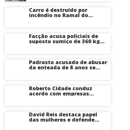
cirurgias cardíacas
pediátricas
Carro é destruído por
incêndio no Ramal do
Brasileirinho em Manaus
Facção acusa policiais de
suposto sumiço de 360 kg
de skunk após tiroteio no
Ramal do Paricatuba; veja
Padrasto acusado de abusar
da enteada de 8 anos se
entrega na delegacia de
Iranduba; menina pode
perder o útero
Roberto Cidade conduz
acordo com empresas
médicas e garante repasse
de R$ 276 milhões
David Reis destaca papel
das mulheres e defende
união em torno da