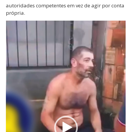
autoridades competentes em vez de agir por conta
própria.
Tocador
de
vídeo