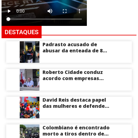
DESTAQUES
Padrasto acusado de
abusar da enteada de 8
anos se entrega na
delegacia de Iranduba;
menina pode perder o útero
Roberto Cidade conduz
acordo com empresas
médicas e garante repasse
de R$ 276 milhões
David Reis destaca papel
das mulheres e defende
união em torno da
candidatura de David
Almeida ao Governo do
Colombiano é encontrado
Amazonas
morto a tiros dentro de