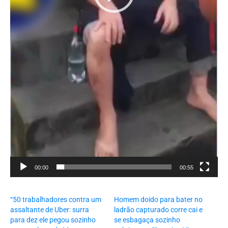
00:00
00:55
“50 trabalhadores contra um
Homem doido para bater no
assaltante de Uber: surra
ladrão capturado corre cai e
para dez ele pegou sozinho
se esbagaça sozinho