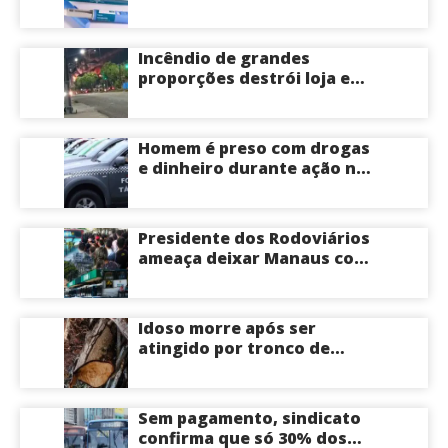
emagrecedoras até o fim
deste ano; saiba mais
Incêndio de grandes
proporções destrói loja e
mobiliza bombeiros na Zona
Norte de Manaus
Homem é preso com drogas
e dinheiro durante ação na
Compensa em Manaus
Presidente dos Rodoviários
ameaça deixar Manaus com
apenas 30% dos ônibus
circulando na sexta-feira
(7) em plena reta eleitoral
Idoso morre após ser
atingido por tronco de
árvore na Zona Leste de
Manaus
Sem pagamento, sindicato
confirma que só 30% dos