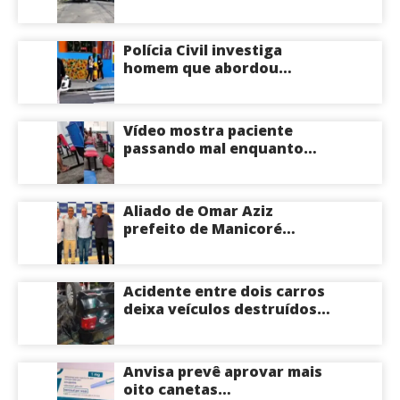
apartamento na Zona
Centro-Sul de Manaus
Polícia Civil investiga
homem que abordou
estudante com flores na
saída de escola em Manaus
Vídeo mostra paciente
passando mal enquanto
aguarda atendimento em
hospital de Coari; veja
Aliado de Omar Aziz
prefeito de Manicoré
surpreende e anuncia apoio
a Roberto Cidade; veja
Acidente entre dois carros
deixa veículos destruídos
em cruzamento de Manaus
Anvisa prevê aprovar mais
oito canetas