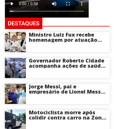
DESTAQUES
Ministro Luiz Fux recebe
homenagem por atuação
social por meio do Jiu-Jitsu
Governador Roberto Cidade
acompanha ações de saúde
voltadas a crianças e idosos
neste sábado
Jorge Messi, pai e
empresário de Lionel Messi,
morre aos 68 anos na
Argentina
Motociclista morre após
colidir contra carro na Zona
Centro-Sul de Manaus