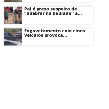
Centro-Sul de Manaus
Pai é preso suspeito de
“quebrar na paulada” a
própria filha de 17 anos
durante um ano em
Itacoatiara: “batia para
corrigir e educar”; veja
Engavetamento com cinco
vídeo
veículos provoca
congestionamento na
Avenida das Torres em
Manaus