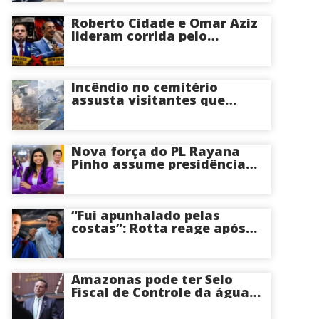
Roberto Cidade e Omar Aziz
lideram corrida pelo
Governo do Amazonas,
aponta Poder360
Incêndio no cemitério
assusta visitantes que
faziam visita aos túmulos
em Manaus; veja vídeo
Nova força do PL Rayana
Pinho assume presidência
do PL Mulher
Empreendedora e desponta
como nome competitivo
para a ALEAM
“Fui apunhalado pelas
costas”: Rotta reage após
David Almeida declarar
apoio a Eduardo Braga para
o Senado pelo Amazonas;
veja
Amazonas pode ter Selo
Fiscal de Controle da água
potável