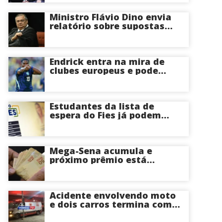
Ministro Flávio Dino envia
relatório sobre supostas
irregularidades em
emendas pix
Endrick entra na mira de
clubes europeus e pode
deixar o Real Madrid
Estudantes da lista de
espera do Fies já podem
acompanhar convocações;
saiba mais
Mega-Sena acumula e
próximo prêmio está
estimado em R$ 165 milhões
Acidente envolvendo moto
e dois carros termina com
motociclista morto na Zona