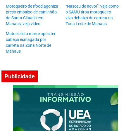
Motoqueiro de Ifood agoniza
“Nasceu de novo!”: veja como
preso embaixo de caminhão
o SAMU tirou motoqueiro
da Santa Cláudia em
vivo debaixo de carreta na
Manaus; veja vídeo
Zona Leste de Manaus
Motociclista morre após ter
cabeça esmagada por
carreta na Zona Norte de
Manaus
Publicidade