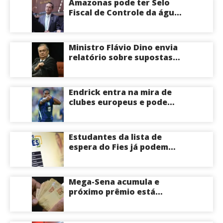
Amazonas pode ter Selo
veja
Fiscal de Controle da água
potável
Ministro Flávio Dino envia
relatório sobre supostas
irregularidades em
emendas pix
Endrick entra na mira de
clubes europeus e pode
deixar o Real Madrid
Estudantes da lista de
espera do Fies já podem
acompanhar convocações;
saiba mais
Mega-Sena acumula e
próximo prêmio está
estimado em R$ 165 milhões