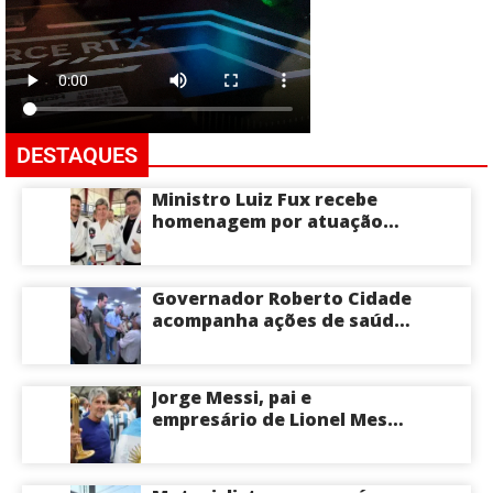
DESTAQUES
Ministro Luiz Fux recebe
homenagem por atuação
social por meio do Jiu-Jitsu
Governador Roberto Cidade
acompanha ações de saúde
voltadas a crianças e
idosos neste sábado
Jorge Messi, pai e
empresário de Lionel Messi,
morre aos 68 anos na
Argentina