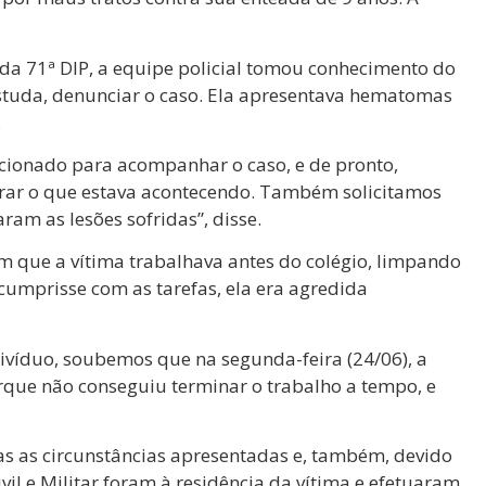
da 71ª DIP, a equipe policial tomou conhecimento do
estuda, denunciar o caso. Ela apresentava hematomas
.
cionado para acompanhar o caso, e de pronto,
purar o que estava acontecendo. Também solicitamos
ram as lesões sofridas”, disse.
m que a vítima trabalhava antes do colégio, limpando
 cumprisse com as tarefas, ela era agredida
divíduo, soubemos que na segunda-feira (24/06), a
que não conseguiu terminar o trabalho a tempo, e
as as circunstâncias apresentadas e, também, devido
ivil e Militar foram à residência da vítima e efetuaram