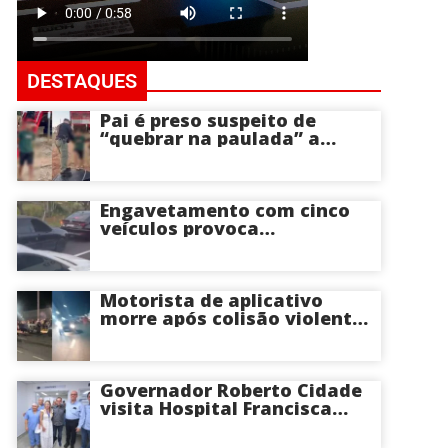
DESTAQUES
Pai é preso suspeito de
“quebrar na paulada” a
própria filha de 17 anos
durante um ano em
Itacoatiara: “batia para
corrigir e educar”; veja
Engavetamento com cinco
vídeo
veículos provoca
congestionamento na
Avenida das Torres em
Manaus
Motorista de aplicativo
morre após colisão violenta
na Avenida do Turismo em
Manaus
Governador Roberto Cidade
visita Hospital Francisca
Mendes e conhece
tecnologia utilizada em