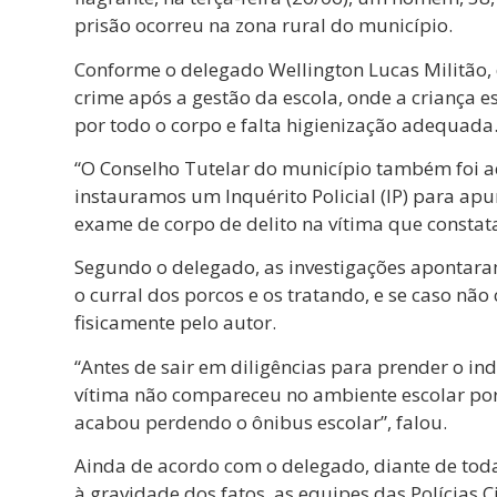
prisão ocorreu na zona rural do município.
Conforme o delegado Wellington Lucas Militão, 
crime após a gestão da escola, onde a criança 
por todo o corpo e falta higienização adequada
“O Conselho Tutelar do município também foi a
instauramos um Inquérito Policial (IP) para a
exame de corpo de delito na vítima que constata
Segundo o delegado, as investigações apontara
o curral dos porcos e os tratando, e se caso não
fisicamente pelo autor.
“Antes de sair em diligências para prender o in
vítima não compareceu no ambiente escolar por
acabou perdendo o ônibus escolar”, falou.
Ainda de acordo com o delegado, diante de tod
à gravidade dos fatos, as equipes das Polícias C