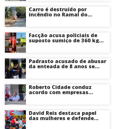
cirurgias cardíacas
pediátricas
Carro é destruído por
incêndio no Ramal do
Brasileirinho em Manaus
Facção acusa policiais de
suposto sumiço de 360 kg
de skunk após tiroteio no
Ramal do Paricatuba; veja
Padrasto acusado de abusar
da enteada de 8 anos se
entrega na delegacia de
Iranduba; menina pode
perder o útero
Roberto Cidade conduz
acordo com empresas
médicas e garante repasse
de R$ 276 milhões
David Reis destaca papel
das mulheres e defende
união em torno da
candidatura de David