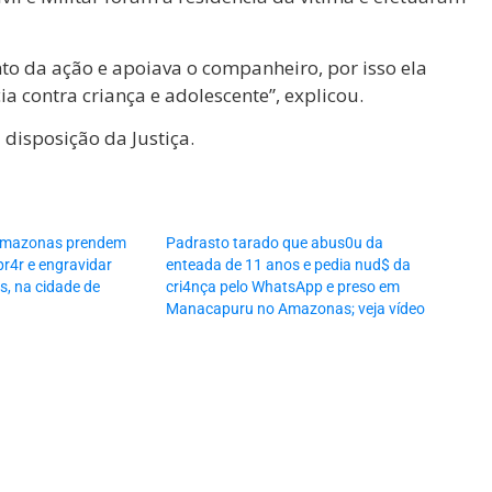
o da ação e apoiava o companheiro, por isso ela
a contra criança e adolescente”, explicou.
disposição da Justiça.
o Amazonas prendem
Padrasto tarado que abus0u da
r4r e engravidar
enteada de 11 anos e pedia nud$ da
s, na cidade de
cri4nça pelo WhatsApp e preso em
Manacapuru no Amazonas; veja vídeo