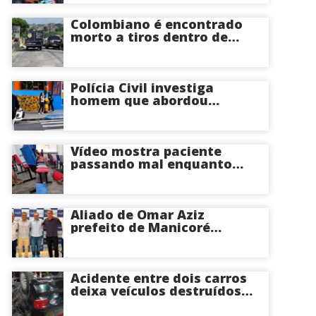
Almeida ao Governo do
Amazonas
Colombiano é encontrado
morto a tiros dentro de
apartamento na Zona
Centro-Sul de Manaus
Polícia Civil investiga
homem que abordou
estudante com flores na
saída de escola em Manaus
Vídeo mostra paciente
passando mal enquanto
aguarda atendimento em
hospital de Coari; veja
Aliado de Omar Aziz
prefeito de Manicoré
surpreende e anuncia apoio
a Roberto Cidade; veja
Acidente entre dois carros
deixa veículos destruídos
em cruzamento de Manaus