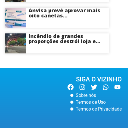
Anvisa prevê aprovar mais
oito canetas
emagrecedoras até o fim
deste ano; saiba mais
Incêndio de grandes
proporções destrói loja e
mobiliza bombeiros na Zona
Norte de Manaus
SIGA O VIZINHO
Sobre nós
Termos de Uso
Termos de Privacidade
MANAUS