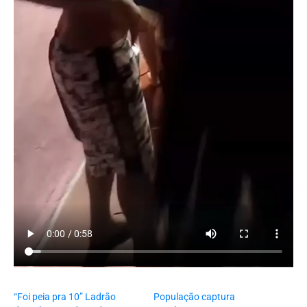
“Foi peia pra 10” Ladrão
População captura