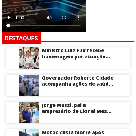
DESTAQUES
Ministro Luiz Fux recebe
homenagem por atuação
social por meio do Jiu-Jitsu
Governador Roberto Cidade
acompanha ações de saúde
voltadas a crianças e
idosos neste sábado
Jorge Messi, pai e
empresário de Lionel Messi,
morre aos 68 anos na
Argentina
Motociclista morre após