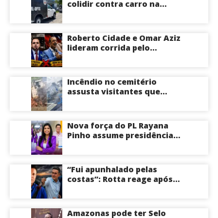
colidir contra carro na
Zona Centro-Sul de Manaus
Roberto Cidade e Omar Aziz
lideram corrida pelo
Governo do Amazonas,
aponta Poder360
Incêndio no cemitério
assusta visitantes que
faziam visita aos túmulos
em Manaus; veja vídeo
Nova força do PL Rayana
Pinho assume presidência
do PL Mulher
Empreendedora e desponta
como nome competitivo
“Fui apunhalado pelas
para a ALEAM
costas”: Rotta reage após
David Almeida declarar
apoio a Eduardo Braga para
o Senado pelo Amazonas;
Amazonas pode ter Selo
veja