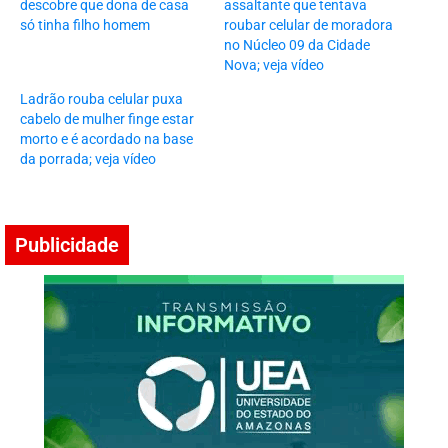
descobre que dona de casa
assaltante que tentava
só tinha filho homem
roubar celular de moradora
no Núcleo 09 da Cidade
Nova; veja vídeo
Ladrão rouba celular puxa
cabelo de mulher finge estar
morto e é acordado na base
da porrada; veja vídeo
Publicidade