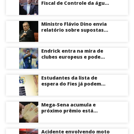
Fiscal de Controle da água
potável
Ministro Flávio Dino envia
relatório sobre supostas
irregularidades em
emendas pix
Endrick entra na mira de
clubes europeus e pode
deixar o Real Madrid
Estudantes da lista de
espera do Fies já podem
acompanhar convocações;
saiba mais
Mega-Sena acumula e
próximo prêmio está
estimado em R$ 165 milhões
Acidente envolvendo moto