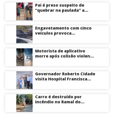
Pai é preso suspeito de
“quebrar na paulada” a
própria filha de 17 anos
durante um ano em
Itacoatiara: “batia para
Engavetamento com cinco
corrigir e educar”; veja
veículos provoca
vídeo
congestionamento na
Avenida das Torres em
Manaus
Motorista de aplicativo
morre após colisão violenta
na Avenida do Turismo em
Manaus
Governador Roberto Cidade
visita Hospital Francisca
Mendes e conhece
tecnologia utilizada em
cirurgias cardíacas
Carro é destruído por
pediátricas
incêndio no Ramal do
Brasileirinho em Manaus