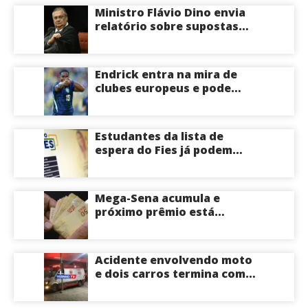
Ministro Flávio Dino envia
relatório sobre supostas
irregularidades em
emendas pix
Endrick entra na mira de
clubes europeus e pode
deixar o Real Madrid
Estudantes da lista de
espera do Fies já podem
acompanhar convocações;
saiba mais
Mega-Sena acumula e
próximo prêmio está
estimado em R$ 165 milhões
Acidente envolvendo moto
e dois carros termina com
motociclista morto na Zona
Centro-Sul de Manaus