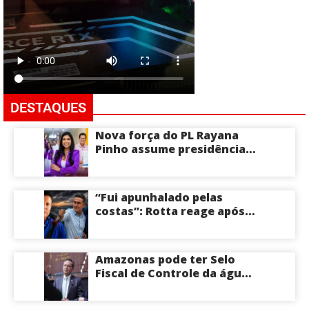
DESTAQUES
Nova força do PL Rayana
Pinho assume presidência
do PL Mulher
Empreendedora e desponta
como nome competitivo
“Fui apunhalado pelas
para a ALEAM
costas”: Rotta reage após
David Almeida declarar
apoio a Eduardo Braga para
o Senado pelo Amazonas;
Amazonas pode ter Selo
veja
Fiscal de Controle da água
potável