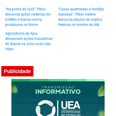
“Na ponta do fuzil”: Plínio
“Casas queimadas e famílias
denuncia ações violentas do
expulsas”: Plínio Valério
ICMBio e Ibama contra
denuncia abusos de órgãos
produtores no Norte
federais no interior do AM
Agricultores de Apuí
denunciam ações truculentas
do Ibama na zona rural; veja
vídeo
Publicidade