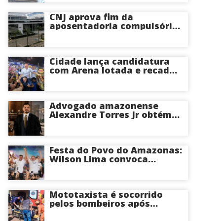
CNJ aprova fim da
aposentadoria compulsória
como punição máxima para
juízes
Cidade lança candidatura
com Arena lotada e recado
à oposição: “Vou responder
com trabalho”
Advogado amazonense
Alexandre Torres Jr obtém
êxito em sustentação oral e
conquista vitória em causa
milionária no TJSP
Festa do Povo do Amazonas:
Wilson Lima convoca
apoiadores para convenção
na Arena Amadeu Teixeira,
nesta terça
Mototaxista é socorrido
pelos bombeiros após
violento acidente causado