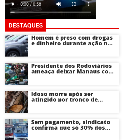
DESTAQUES
Homem é preso com drogas
e dinheiro durante ação na
Compensa em Manaus
Presidente dos Rodoviários
ameaça deixar Manaus com
apenas 30% dos ônibus
circulando na sexta-feira (7)
em plena reta eleitoral
Idoso morre após ser
atingido por tronco de
árvore na Zona Leste de
Manaus
Sem pagamento, sindicato
confirma que só 30% dos
ônibus devem circular na
sexta-feira em Manaus