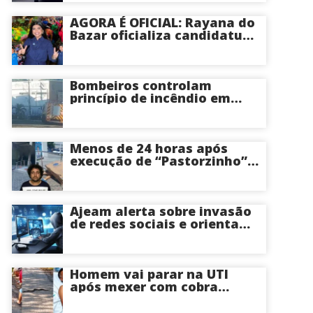
AGORA É OFICIAL: Rayana do
Bazar oficializa candidatura
a deputada estadual pelo PL
e é aposta feminina do
partido no Amazonas
Bombeiros controlam
princípio de incêndio em
estabelecimento na Avenida
Tancredo Neves em Manaus
Menos de 24 horas após
execução de “Pastorzinho”
em frente ao local centro
comercial volta a registrar
correria por causa de
incêndio; veja vídeo
Ajeam alerta sobre invasão
de redes sociais e orienta
público a não acessar links
Homem vai parar na UTI
após mexer com cobra
cascavel usando um pedaço
de pau; veja vídeo