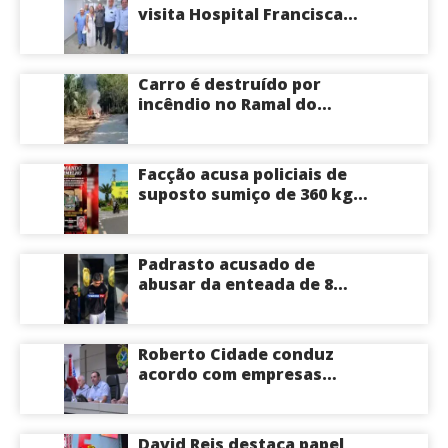
visita Hospital Francisca
Mendes e conhece
tecnologia utilizada em
cirurgias cardíacas
Carro é destruído por
pediátricas
incêndio no Ramal do
Brasileirinho em Manaus
Facção acusa policiais de
suposto sumiço de 360 kg
de skunk após tiroteio no
Ramal do Paricatuba; veja
Padrasto acusado de
abusar da enteada de 8
anos se entrega na
delegacia de Iranduba;
menina pode perder o útero
Roberto Cidade conduz
acordo com empresas
médicas e garante repasse
de R$ 276 milhões
David Reis destaca papel