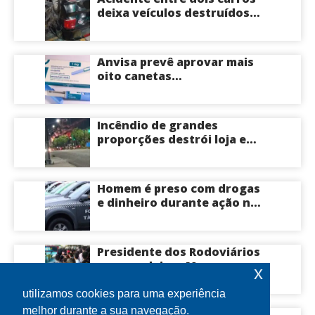
deixa veículos destruídos
em cruzamento de Manaus
Anvisa prevê aprovar mais
oito canetas
emagrecedoras até o fim
deste ano; saiba mais
Incêndio de grandes
proporções destrói loja e
mobiliza bombeiros na Zona
Norte de Manaus
Homem é preso com drogas
e dinheiro durante ação na
Compensa em Manaus
Presidente dos Rodoviários
ameaça deixar Manaus com
x
apenas 30% dos ônibus
circulando na sexta-feira
utilizamos cookies para uma experiência
(7) em plena reta eleitoral
melhor durante a sua navegação.
Idoso morre após ser