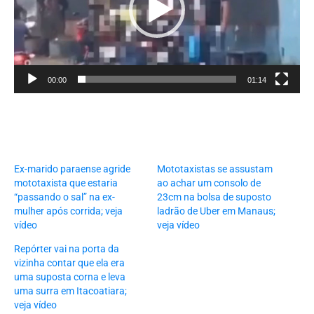
00:00
01:14
Ex-marido paraense agride
Mototaxistas se assustam
mototaxista que estaria
ao achar um consolo de
“passando o sal” na ex-
23cm na bolsa de suposto
mulher após corrida; veja
ladrão de Uber em Manaus;
vídeo
veja vídeo
Repórter vai na porta da
vizinha contar que ela era
uma suposta corna e leva
uma surra em Itacoatiara;
veja vídeo