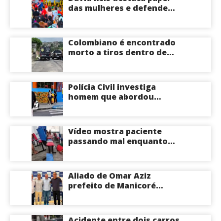
das mulheres e defende
união em torno da
candidatura de David
Almeida ao Governo do
Colombiano é encontrado
Amazonas
morto a tiros dentro de
apartamento na Zona
Centro-Sul de Manaus
Polícia Civil investiga
homem que abordou
estudante com flores na
saída de escola em Manaus
Vídeo mostra paciente
passando mal enquanto
aguarda atendimento em
hospital de Coari; veja
Aliado de Omar Aziz
prefeito de Manicoré
surpreende e anuncia apoio
a Roberto Cidade; veja
Acidente entre dois carros