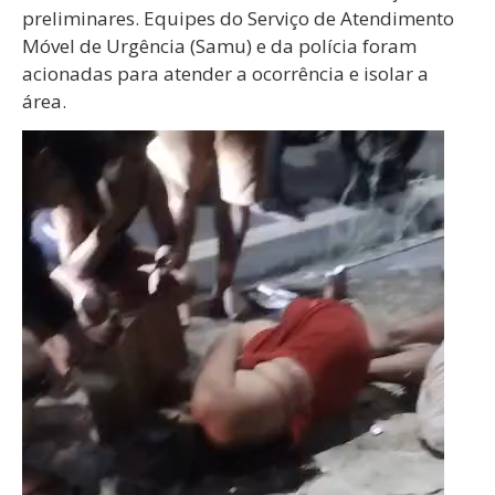
preliminares. Equipes do Serviço de Atendimento
Móvel de Urgência (Samu) e da polícia foram
acionadas para atender a ocorrência e isolar a
área.
Tocador
de
vídeo