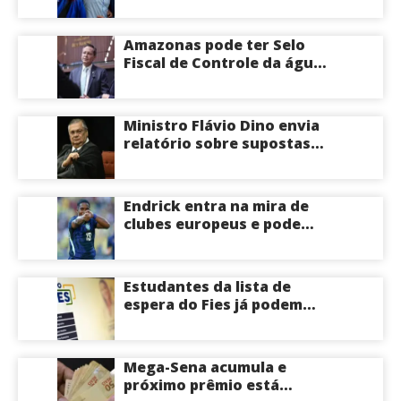
David Almeida declarar
apoio a Eduardo Braga para
o Senado pelo Amazonas;
Amazonas pode ter Selo
veja
Fiscal de Controle da água
potável
Ministro Flávio Dino envia
relatório sobre supostas
irregularidades em
emendas pix
Endrick entra na mira de
clubes europeus e pode
deixar o Real Madrid
Estudantes da lista de
espera do Fies já podem
acompanhar convocações;
saiba mais
Mega-Sena acumula e
próximo prêmio está