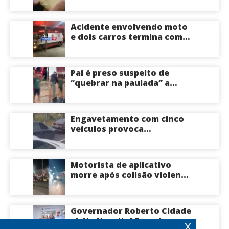
estimado em R$ 165 milhões
Acidente envolvendo moto
e dois carros termina com
motociclista morto na Zona
Centro-Sul de Manaus
Pai é preso suspeito de
“quebrar na paulada” a
própria filha de 17 anos
durante um ano em
Itacoatiara: “batia para
Engavetamento com cinco
corrigir e educar”; veja
veículos provoca
vídeo
congestionamento na
Avenida das Torres em
Manaus
Motorista de aplicativo
morre após colisão violenta
na Avenida do Turismo em
Manaus
Governador Roberto Cidade
visita Hospital Francisca
x