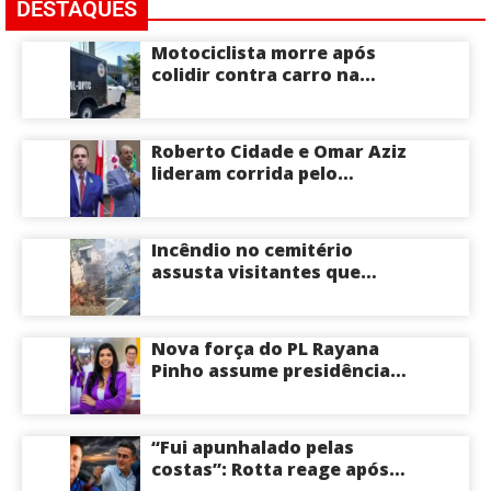
DESTAQUES
Motociclista morre após
colidir contra carro na
Zona Centro-Sul de Manaus
Roberto Cidade e Omar Aziz
lideram corrida pelo
Governo do Amazonas,
aponta Poder360
Incêndio no cemitério
assusta visitantes que
faziam visita aos túmulos
em Manaus; veja vídeo
Nova força do PL Rayana
Pinho assume presidência
do PL Mulher
Empreendedora e desponta
como nome competitivo
“Fui apunhalado pelas
para a ALEAM
costas”: Rotta reage após