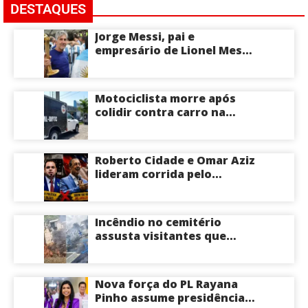
DESTAQUES
Jorge Messi, pai e
empresário de Lionel Messi,
morre aos 68 anos na
Argentina
Motociclista morre após
colidir contra carro na
Zona Centro-Sul de Manaus
Roberto Cidade e Omar Aziz
lideram corrida pelo
Governo do Amazonas,
aponta Poder360
Incêndio no cemitério
assusta visitantes que
faziam visita aos túmulos
em Manaus; veja vídeo
Nova força do PL Rayana
Pinho assume presidência