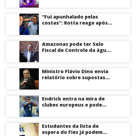
do PL Mulher
Empreendedora e desponta
como nome competitivo
“Fui apunhalado pelas
para a ALEAM
costas”: Rotta reage após
David Almeida declarar
apoio a Eduardo Braga para
o Senado pelo Amazonas;
Amazonas pode ter Selo
veja
Fiscal de Controle da água
potável
Ministro Flávio Dino envia
relatório sobre supostas
irregularidades em
emendas pix
Endrick entra na mira de
clubes europeus e pode
deixar o Real Madrid
Estudantes da lista de
espera do Fies já podem