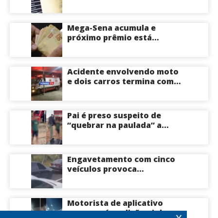
acompanhar convocações;
saiba mais
Mega-Sena acumula e
próximo prêmio está
estimado em R$ 165 milhões
Acidente envolvendo moto
e dois carros termina com
motociclista morto na Zona
Centro-Sul de Manaus
Pai é preso suspeito de
“quebrar na paulada” a
própria filha de 17 anos
durante um ano em
Itacoatiara: “batia para
Engavetamento com cinco
corrigir e educar”; veja
veículos provoca
vídeo
congestionamento na
Avenida das Torres em
Manaus
Motorista de aplicativo
morre após colisão violenta
x