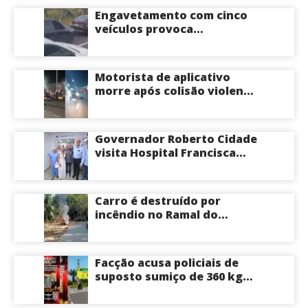
Itacoatiara: “batia para
Engavetamento com cinco
corrigir e educar”; veja
veículos provoca
vídeo
congestionamento na
Avenida das Torres em
Manaus
Motorista de aplicativo
morre após colisão violenta
na Avenida do Turismo em
Manaus
Governador Roberto Cidade
visita Hospital Francisca
Mendes e conhece
tecnologia utilizada em
cirurgias cardíacas
Carro é destruído por
pediátricas
incêndio no Ramal do
Brasileirinho em Manaus
Facção acusa policiais de
suposto sumiço de 360 kg
de skunk após tiroteio no
Ramal do Paricatuba; veja