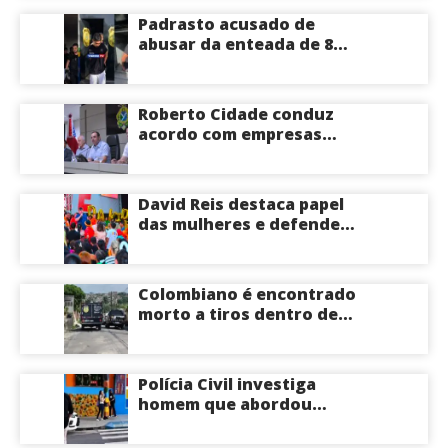
Padrasto acusado de
abusar da enteada de 8
anos se entrega na
delegacia de Iranduba;
menina pode perder o útero
Roberto Cidade conduz
acordo com empresas
médicas e garante repasse
de R$ 276 milhões
David Reis destaca papel
das mulheres e defende
união em torno da
candidatura de David
Almeida ao Governo do
Colombiano é encontrado
Amazonas
morto a tiros dentro de
apartamento na Zona
Centro-Sul de Manaus
Polícia Civil investiga
homem que abordou
estudante com flores na
saída de escola em Manaus