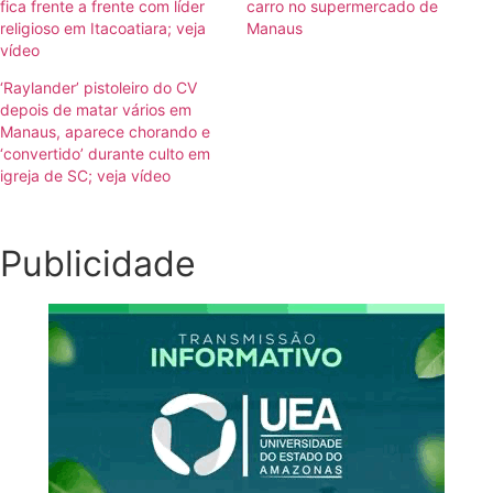
fica frente a frente com líder
carro no supermercado de
religioso em Itacoatiara; veja
Manaus
vídeo
‘Raylander’ pistoleiro do CV
depois de matar vários em
Manaus, aparece chorando e
‘convertido’ durante culto em
igreja de SC; veja vídeo
Publicidade