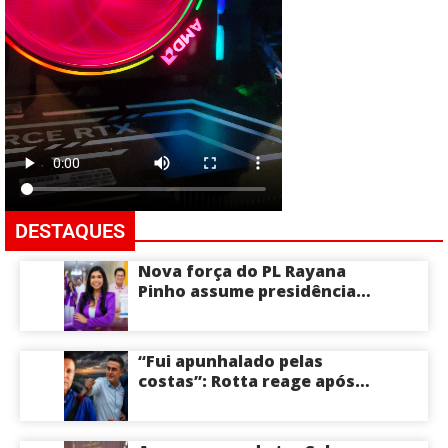
DESTAQUES
Nova força do PL Rayana
Pinho assume presidência
do PL Mulher
Empreendedora e desponta
como nome competitivo
“Fui apunhalado pelas
para a ALEAM
costas”: Rotta reage após
David Almeida declarar
apoio a Eduardo Braga para
o Senado pelo Amazonas;