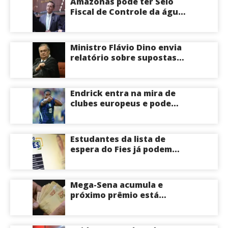
Amazonas pode ter Selo
veja
Fiscal de Controle da água
potável
Ministro Flávio Dino envia
relatório sobre supostas
irregularidades em
emendas pix
Endrick entra na mira de
clubes europeus e pode
deixar o Real Madrid
Estudantes da lista de
espera do Fies já podem
acompanhar convocações;
saiba mais
Mega-Sena acumula e
próximo prêmio está
estimado em R$ 165 milhões