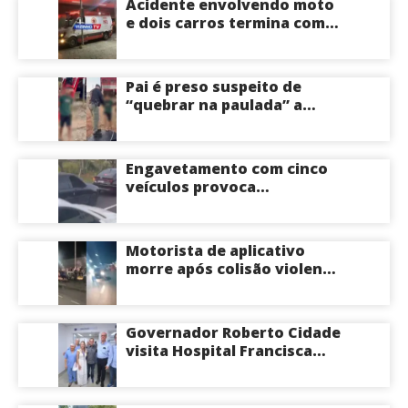
Acidente envolvendo moto
e dois carros termina com
motociclista morto na Zona
Centro-Sul de Manaus
Pai é preso suspeito de
“quebrar na paulada” a
própria filha de 17 anos
durante um ano em
Itacoatiara: “batia para
Engavetamento com cinco
corrigir e educar”; veja
veículos provoca
vídeo
congestionamento na
Avenida das Torres em
Manaus
Motorista de aplicativo
morre após colisão violenta
na Avenida do Turismo em
Manaus
Governador Roberto Cidade
visita Hospital Francisca
Mendes e conhece
tecnologia utilizada em
cirurgias cardíacas