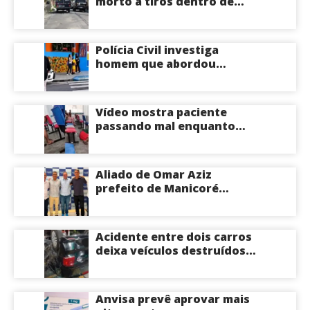
morto a tiros dentro de
apartamento na Zona
Centro-Sul de Manaus
Polícia Civil investiga
homem que abordou
estudante com flores na
saída de escola em Manaus
Vídeo mostra paciente
passando mal enquanto
aguarda atendimento em
hospital de Coari; veja
Aliado de Omar Aziz
prefeito de Manicoré
surpreende e anuncia apoio
a Roberto Cidade; veja
Acidente entre dois carros
deixa veículos destruídos
em cruzamento de Manaus
Anvisa prevê aprovar mais