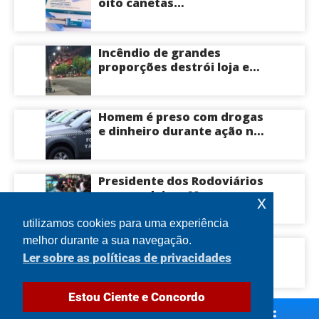
oito canetas
emagrecedoras até o fim
deste ano; saiba mais
Incêndio de grandes
proporções destrói loja e
mobiliza bombeiros na Zona
Norte de Manaus
Homem é preso com drogas
e dinheiro durante ação na
Compensa em Manaus
Presidente dos Rodoviários
ameaça deixar Manaus com
x
apenas 30% dos ônibus
circulando na sexta-feira
utilizamos cookies para uma experiência
(7) em plena reta eleitoral
melhor durante a sua navegação.
Idoso morre após ser
Ler sobre as políticas de privacidades
atingido por tronco de
árvore na Zona Leste de
Manaus
Estou Ciente e Concordo