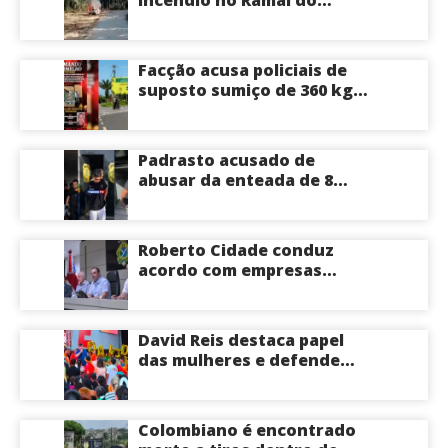
incêndio no Ramal do
Brasileirinho em Manaus
Facção acusa policiais de
suposto sumiço de 360 kg
de skunk após tiroteio no
Ramal do Paricatuba; veja
Padrasto acusado de
abusar da enteada de 8
anos se entrega na
delegacia de Iranduba;
menina pode perder o útero
Roberto Cidade conduz
acordo com empresas
médicas e garante repasse
de R$ 276 milhões
David Reis destaca papel
das mulheres e defende
união em torno da
candidatura de David
Almeida ao Governo do
Colombiano é encontrado
Amazonas