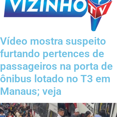
Vídeo mostra suspeito
furtando pertences de
passageiros na porta de
ônibus lotado no T3 em
Manaus; veja