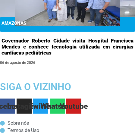
AMAZONAS
Governador Roberto Cidade visita Hospital Francisca
Mendes e conhece tecnologia utilizada em cirurgias
cardíacas pediátricas
06 de agosto de 2026
SIGA O VIZINHO
cebook
Instagram
Twitter
Whatsapp
Youtube
Sobre nós
Termos de Uso