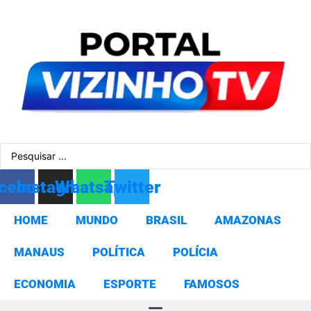
Ir
para
o
conteúdo
Pesquisar
...
cebook
Instagram
Whatsapp
Twitter
HOME
MUNDO
BRASIL
AMAZONAS
MANAUS
POLÍTICA
POLÍCIA
ECONOMIA
ESPORTE
FAMOSOS