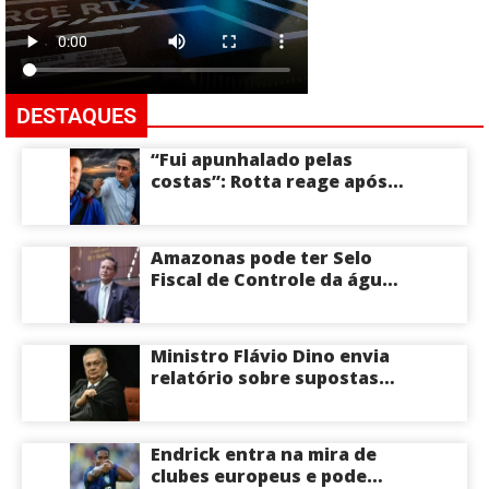
DESTAQUES
“Fui apunhalado pelas
costas”: Rotta reage após
David Almeida declarar
apoio a Eduardo Braga para
o Senado pelo Amazonas;
Amazonas pode ter Selo
veja
Fiscal de Controle da água
potável
Ministro Flávio Dino envia
relatório sobre supostas
irregularidades em
emendas pix
Endrick entra na mira de
clubes europeus e pode