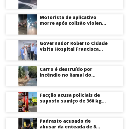
vídeo
congestionamento na
Avenida das Torres em
Manaus
Motorista de aplicativo
morre após colisão violenta
na Avenida do Turismo em
Manaus
Governador Roberto Cidade
visita Hospital Francisca
Mendes e conhece
tecnologia utilizada em
cirurgias cardíacas
Carro é destruído por
pediátricas
incêndio no Ramal do
Brasileirinho em Manaus
Facção acusa policiais de
suposto sumiço de 360 kg
de skunk após tiroteio no
Ramal do Paricatuba; veja
Padrasto acusado de
abusar da enteada de 8