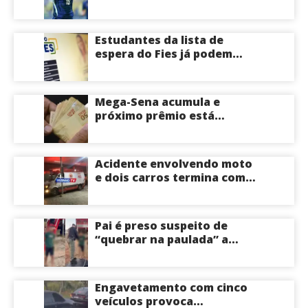
deixar o Real Madrid
Estudantes da lista de
espera do Fies já podem
acompanhar convocações;
saiba mais
Mega-Sena acumula e
próximo prêmio está
estimado em R$ 165 milhões
Acidente envolvendo moto
e dois carros termina com
motociclista morto na Zona
Centro-Sul de Manaus
Pai é preso suspeito de
“quebrar na paulada” a
própria filha de 17 anos
durante um ano em
Itacoatiara: “batia para
Engavetamento com cinco
corrigir e educar”; veja
veículos provoca