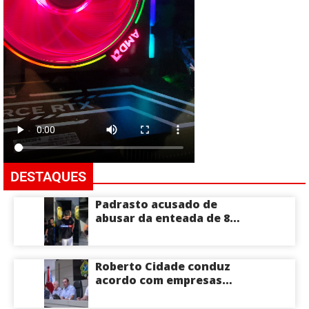
DESTAQUES
Padrasto acusado de
abusar da enteada de 8
anos se entrega na
delegacia de Iranduba;
menina pode perder o útero
Roberto Cidade conduz
acordo com empresas
médicas e garante repasse
de R$ 276 milhões