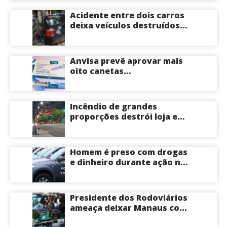
Acidente entre dois carros
deixa veículos destruídos
em cruzamento de Manaus
Anvisa prevê aprovar mais
oito canetas
emagrecedoras até o fim
deste ano; saiba mais
Incêndio de grandes
proporções destrói loja e
mobiliza bombeiros na Zona
Norte de Manaus
Homem é preso com drogas
e dinheiro durante ação na
Compensa em Manaus
Presidente dos Rodoviários
ameaça deixar Manaus com
apenas 30% dos ônibus