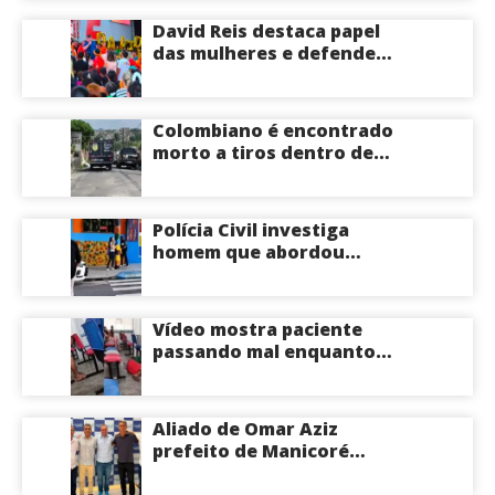
David Reis destaca papel
das mulheres e defende
união em torno da
candidatura de David
Almeida ao Governo do
Colombiano é encontrado
Amazonas
morto a tiros dentro de
apartamento na Zona
Centro-Sul de Manaus
Polícia Civil investiga
homem que abordou
estudante com flores na
saída de escola em Manaus
Vídeo mostra paciente
passando mal enquanto
aguarda atendimento em
hospital de Coari; veja
Aliado de Omar Aziz
prefeito de Manicoré
surpreende e anuncia apoio
a Roberto Cidade; veja