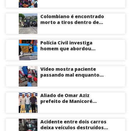
união em torno da
candidatura de David
Almeida ao Governo do
Colombiano é encontrado
Amazonas
morto a tiros dentro de
apartamento na Zona
Centro-Sul de Manaus
Polícia Civil investiga
homem que abordou
estudante com flores na
saída de escola em Manaus
Vídeo mostra paciente
passando mal enquanto
aguarda atendimento em
hospital de Coari; veja
Aliado de Omar Aziz
prefeito de Manicoré
surpreende e anuncia apoio
a Roberto Cidade; veja
Acidente entre dois carros
deixa veículos destruídos