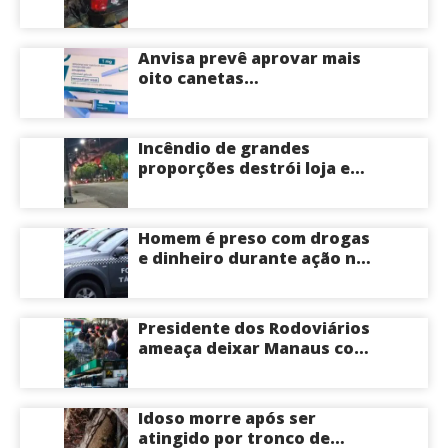
em cruzamento de Manaus
Anvisa prevê aprovar mais
oito canetas
emagrecedoras até o fim
deste ano; saiba mais
Incêndio de grandes
proporções destrói loja e
mobiliza bombeiros na Zona
Norte de Manaus
Homem é preso com drogas
e dinheiro durante ação na
Compensa em Manaus
Presidente dos Rodoviários
ameaça deixar Manaus com
apenas 30% dos ônibus
circulando na sexta-feira
(7) em plena reta eleitoral
Idoso morre após ser
atingido por tronco de