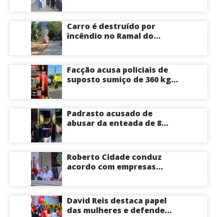
Mendes e conhece
tecnologia utilizada em
cirurgias cardíacas
Carro é destruído por
pediátricas
incêndio no Ramal do
Brasileirinho em Manaus
Facção acusa policiais de
suposto sumiço de 360 kg
de skunk após tiroteio no
Ramal do Paricatuba; veja
Padrasto acusado de
abusar da enteada de 8
anos se entrega na
delegacia de Iranduba;
menina pode perder o útero
Roberto Cidade conduz
acordo com empresas
médicas e garante repasse
de R$ 276 milhões
David Reis destaca papel
das mulheres e defende