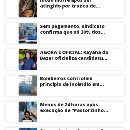
atingido por tronco de
árvore na Zona Leste de
Manaus
Sem pagamento, sindicato
confirma que só 30% dos
ônibus devem circular na
sexta-feira em Manaus
AGORA É OFICIAL: Rayana do
Bazar oficializa candidatura
a deputada estadual pelo PL
e é aposta feminina do
partido no Amazonas
Bombeiros controlam
princípio de incêndio em
estabelecimento na
Avenida Tancredo Neves
em Manaus
Menos de 24 horas após
execução de “Pastorzinho”
em frente ao local centro
comercial volta a registrar
correria por causa de