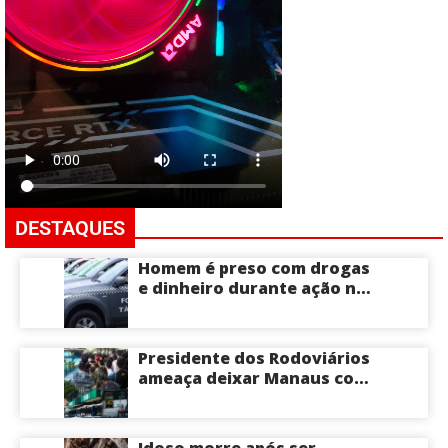
DESTAQUES
Homem é preso com drogas
e dinheiro durante ação na
Compensa em Manaus
Presidente dos Rodoviários
ameaça deixar Manaus com
apenas 30% dos ônibus
circulando na sexta-feira
(7) em plena reta eleitoral
Idoso morre após ser