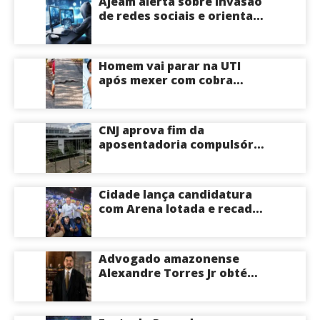
Ajeam alerta sobre invasão
incêndio; veja vídeo
de redes sociais e orienta
público a não acessar links
Homem vai parar na UTI
após mexer com cobra
cascavel usando um pedaço
de pau; veja vídeo
CNJ aprova fim da
aposentadoria compulsória
como punição máxima para
juízes
Cidade lança candidatura
com Arena lotada e recado
à oposição: “Vou responder
com trabalho”
Advogado amazonense
Alexandre Torres Jr obtém
êxito em sustentação oral e
conquista vitória em causa
milionária no TJSP