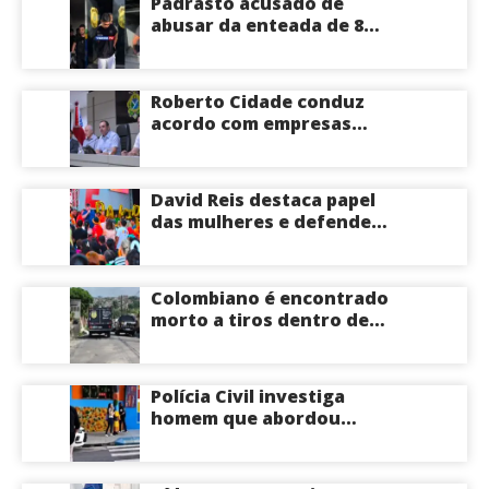
Padrasto acusado de
abusar da enteada de 8
anos se entrega na
delegacia de Iranduba;
menina pode perder o útero
Roberto Cidade conduz
acordo com empresas
médicas e garante repasse
de R$ 276 milhões
David Reis destaca papel
das mulheres e defende
união em torno da
candidatura de David
Almeida ao Governo do
Colombiano é encontrado
Amazonas
morto a tiros dentro de
apartamento na Zona
Centro-Sul de Manaus
Polícia Civil investiga
homem que abordou
estudante com flores na
saída de escola em Manaus