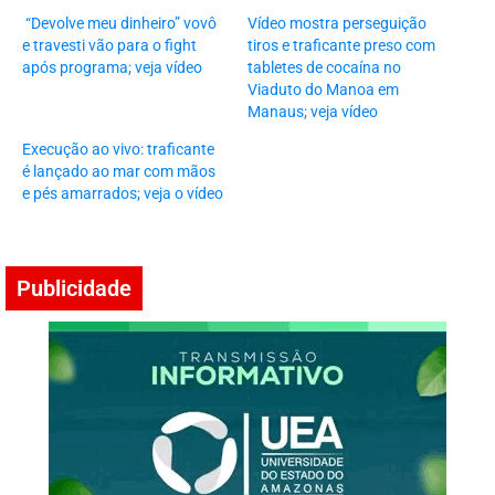
“Devolve meu dinheiro” vovô
Vídeo mostra perseguição
e travesti vão para o fight
tiros e traficante preso com
após programa; veja vídeo
tabletes de cocaína no
Viaduto do Manoa em
Manaus; veja vídeo
Execução ao vivo: traficante
é lançado ao mar com mãos
e pés amarrados; veja o vídeo
Publicidade