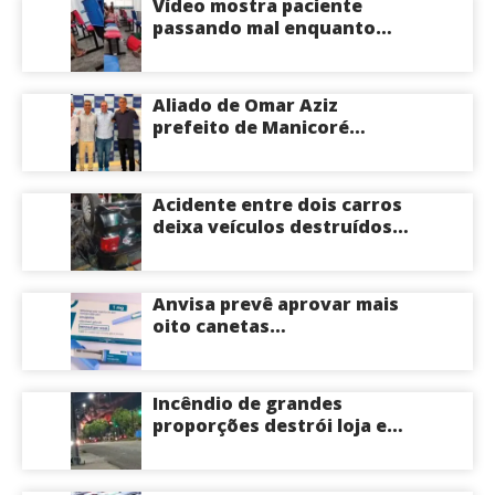
Vídeo mostra paciente
passando mal enquanto
aguarda atendimento em
hospital de Coari; veja
Aliado de Omar Aziz
prefeito de Manicoré
surpreende e anuncia apoio
a Roberto Cidade; veja
Acidente entre dois carros
deixa veículos destruídos
em cruzamento de Manaus
Anvisa prevê aprovar mais
oito canetas
emagrecedoras até o fim
deste ano; saiba mais
Incêndio de grandes
proporções destrói loja e
mobiliza bombeiros na Zona
Norte de Manaus