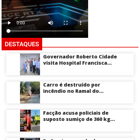
DESTAQUES
Governador Roberto Cidade
visita Hospital Francisca
Mendes e conhece
tecnologia utilizada em
cirurgias cardíacas
Carro é destruído por
pediátricas
incêndio no Ramal do
Brasileirinho em Manaus
Facção acusa policiais de
suposto sumiço de 360 kg
de skunk após tiroteio no
Ramal do Paricatuba; veja