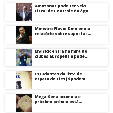
o Senado pelo Amazonas;
Amazonas pode ter Selo
veja
Fiscal de Controle da água
potável
Ministro Flávio Dino envia
relatório sobre supostas
irregularidades em
emendas pix
Endrick entra na mira de
clubes europeus e pode
deixar o Real Madrid
Estudantes da lista de
espera do Fies já podem
acompanhar convocações;
saiba mais
Mega-Sena acumula e
próximo prêmio está
estimado em R$ 165 milhões