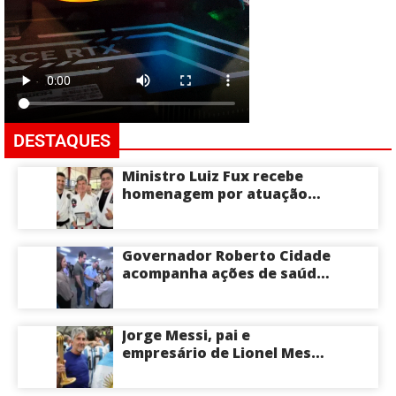
DESTAQUES
Ministro Luiz Fux recebe
homenagem por atuação
social por meio do Jiu-Jitsu
Governador Roberto Cidade
acompanha ações de saúde
voltadas a crianças e
idosos neste sábado
Jorge Messi, pai e
empresário de Lionel Messi,
morre aos 68 anos na
Argentina