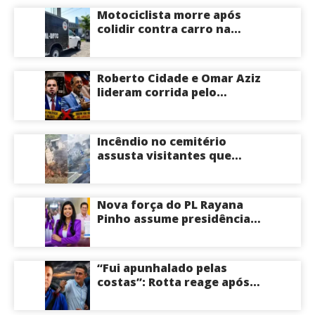
Motociclista morre após
colidir contra carro na
Zona Centro-Sul de Manaus
Roberto Cidade e Omar Aziz
lideram corrida pelo
Governo do Amazonas,
aponta Poder360
Incêndio no cemitério
assusta visitantes que
faziam visita aos túmulos
em Manaus; veja vídeo
Nova força do PL Rayana
Pinho assume presidência
do PL Mulher
Empreendedora e desponta
como nome competitivo
“Fui apunhalado pelas
para a ALEAM
costas”: Rotta reage após
David Almeida declarar
apoio a Eduardo Braga para