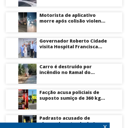
congestionamento na
Avenida das Torres em
Manaus
Motorista de aplicativo
morre após colisão violenta
na Avenida do Turismo em
Manaus
Governador Roberto Cidade
visita Hospital Francisca
Mendes e conhece
tecnologia utilizada em
cirurgias cardíacas
Carro é destruído por
pediátricas
incêndio no Ramal do
Brasileirinho em Manaus
Facção acusa policiais de
suposto sumiço de 360 kg
de skunk após tiroteio no
Ramal do Paricatuba; veja
Padrasto acusado de
abusar da enteada de 8
x