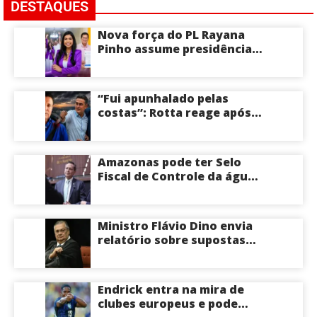
DESTAQUES
Nova força do PL Rayana
Pinho assume presidência
do PL Mulher
Empreendedora e desponta
como nome competitivo
“Fui apunhalado pelas
para a ALEAM
costas”: Rotta reage após
David Almeida declarar
apoio a Eduardo Braga para
o Senado pelo Amazonas;
Amazonas pode ter Selo
veja
Fiscal de Controle da água
potável
Ministro Flávio Dino envia
relatório sobre supostas
irregularidades em
emendas pix
Endrick entra na mira de
clubes europeus e pode