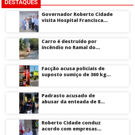
DESTAQUES
Governador Roberto Cidade
visita Hospital Francisca
Mendes e conhece
tecnologia utilizada em
cirurgias cardíacas
Carro é destruído por
pediátricas
incêndio no Ramal do
Brasileirinho em Manaus
Facção acusa policiais de
suposto sumiço de 360 kg
de skunk após tiroteio no
Ramal do Paricatuba; veja
Padrasto acusado de
abusar da enteada de 8
anos se entrega na
delegacia de Iranduba;
menina pode perder o útero
Roberto Cidade conduz
acordo com empresas
médicas e garante repasse