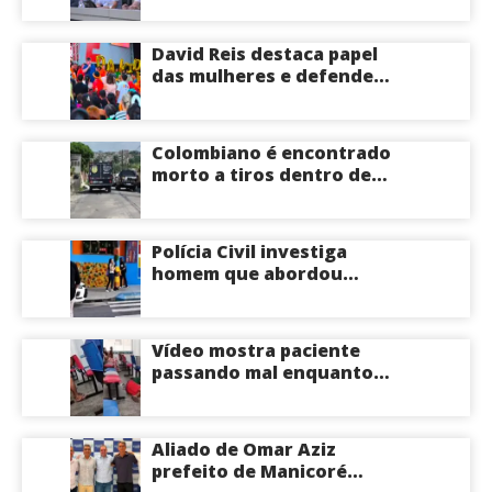
de R$ 276 milhões
David Reis destaca papel
das mulheres e defende
união em torno da
candidatura de David
Almeida ao Governo do
Colombiano é encontrado
Amazonas
morto a tiros dentro de
apartamento na Zona
Centro-Sul de Manaus
Polícia Civil investiga
homem que abordou
estudante com flores na
saída de escola em Manaus
Vídeo mostra paciente
passando mal enquanto
aguarda atendimento em
hospital de Coari; veja
Aliado de Omar Aziz
prefeito de Manicoré