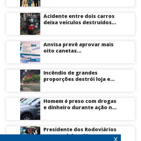
surpreende e anuncia apoio
a Roberto Cidade; veja
Acidente entre dois carros
deixa veículos destruídos
em cruzamento de Manaus
Anvisa prevê aprovar mais
oito canetas
emagrecedoras até o fim
deste ano; saiba mais
Incêndio de grandes
proporções destrói loja e
mobiliza bombeiros na Zona
Norte de Manaus
Homem é preso com drogas
e dinheiro durante ação na
Compensa em Manaus
Presidente dos Rodoviários
ameaça deixar Manaus com
x